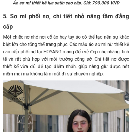
Áo sơ mi thiết kế lụa satin cao cấp. Giá: 790.000 VND
5. Sơ mi phối nơ, chi tiết nhỏ nâng tầm đẳng
cấp
Một chiếc nơ nhỏ nơi cổ áo hay tay áo có thể tạo nên sự khác
biệt lớn cho tổng thể trang phục. Các mẫu áo sơ mi nữ thiết kế
cao cấp phối nơ tại HOYANG mang đến vẻ đẹp nhẹ nhàng, tinh
tế và rất phù hợp với môi trường công sở. Chi tiết nơ được
thiết kế vừa đủ để tạo điểm nhấn, giúp nàng giữ được nét
mềm mại mà không làm mất đi sự chuyên nghiệp.