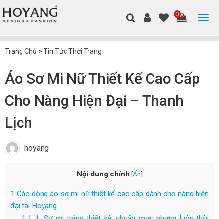
0
Trang Chủ
>
Tin Tức Thời Trang
Áo Sơ Mi Nữ Thiết Kế Cao Cấp
Cho Nàng Hiện Đại – Thanh
Lịch
hoyang
Nội dung chính
[
Ẩn
]
1
Các dòng áo sơ mi nữ thiết kế cao cấp dành cho nàng hiện
đại tại Hoyang
1.1
1. Sơ mi trắng thiết kế, chuẩn mực nhưng luôn thời