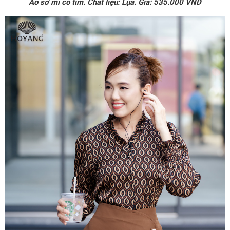
Áo sơ mi cổ tim. Chất liệu: Lụa. Giá: 535.000 VND