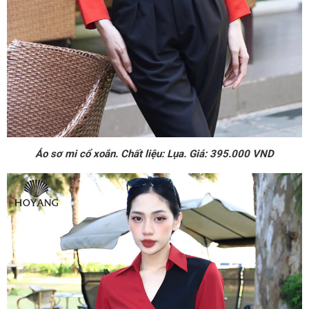
Áo sơ mi cổ xoắn. Chất liệu: Lụa. Giá: 395.000 VND