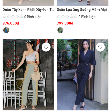
Quần Tây Xanh Phối Dây Đan Túi Lạ Mắt
Quần Lụa Ống Suông Mềm Mại
0 Bình luận
0 Bình luận
876.000
₫
799.000
₫