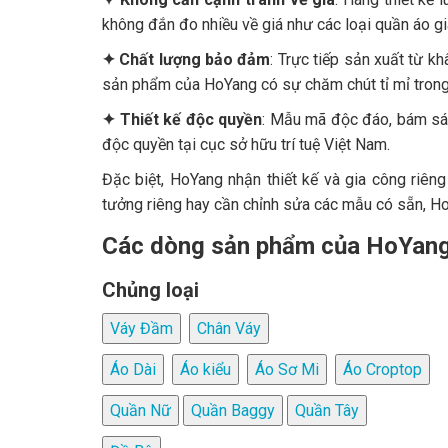
i lòng vì phong cách
HoYang ngày càng đắt khách!
không đắn đo nhiều về giá như các loại quần áo giá
ũng như mẫu thiết
LE HAI NGUYEN
✦ Chất lượng bảo đảm
: Trực tiếp sản xuất từ k
hop nhìu nhìu vì đã
sản phẩm của HoYang có sự chăm chút tỉ mỉ tron
 giá rất rẻ nữa.
✦ Thiết kế độc quyền
: Mẫu mã độc đáo, bám sát
NG DƯƠNG
độc quyền tại cục sở hữu trí tuệ Việt Nam.
Đặc biệt, HoYang nhận thiết kế và gia công riên
tưởng riêng hay cần chỉnh sửa các mẫu có sẵn, H
Các dòng sản phẩm của HoYan
Chủng loại
Váy Đầm
Chân Váy
Áo Dài
Áo kiểu
Áo Sơ Mi
Áo Croptop
Quần Nữ
Quần Baggy
Quần Tây