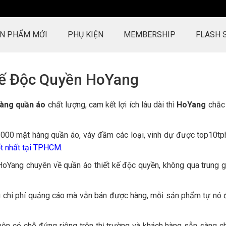
N PHẨM MỚI
PHỤ KIỆN
MEMBERSHIP
FLASH 
Kế Độc Quyền HoYang
àng quần áo
chất lượng, cam kết lợi ích lâu dài thì
HoYang
chắc
 1000 mặt hàng quần áo, váy đầm các loại, vinh dự được top10t
ốt nhất tại TPHCM
.
oYang chuyên về quần áo thiết kế độc quyền, không qua trung gi
HoYang làm việc rất chuyên
Ấn tượng tốt đầu tiên củ
nghiệp. Hàng chất lượng cao,
sự chu đáo, tận tâm v
u chi phí quảng cáo mà vẫn bán được hàng, mỗi sản phẩm tự nó đ
dịch vụ chu đáo, nhân viên thân
hàng khi tư vấn, không 
thiện. Thỉnh thoảng còn up hình
cần bán bằng được như
luôn có chỗ đứng riêng trên thị trường và khách hàng sẵn sàng ch