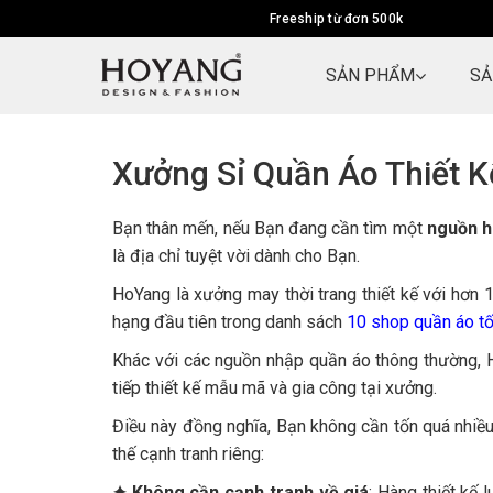
Freeship từ đơn 500k
SẢN PHẨM
SẢ
Xưởng Sỉ Quần Áo Thiết 
Bạn thân mến, nếu Bạn đang cần tìm một
nguồn h
là địa chỉ tuyệt vời dành cho Bạn.
HoYang là xưởng may thời trang thiết kế với hơn
hạng đầu tiên trong danh sách
10 shop quần áo t
Khác với các nguồn nhập quần áo thông thường, H
tiếp thiết kế mẫu mã và gia công tại xưởng.
 trong những người
Tư vấn cho khách nhiệt tình, ship
h khi lựa chọn quần
hàng cực nhanh (1,5 ngày cho
Điều này đồng nghĩa, Bạn không cần tốn quá nhiề
 khi biết đến shop
khoảng cách SG - HN), 5 sao cho
thế cạnh tranh riêng:
Yang này mình cảm
hai yếu tố này. Năm mới chúc
✦ Không cần cạnh tranh về giá
: Hàng thiết kế 