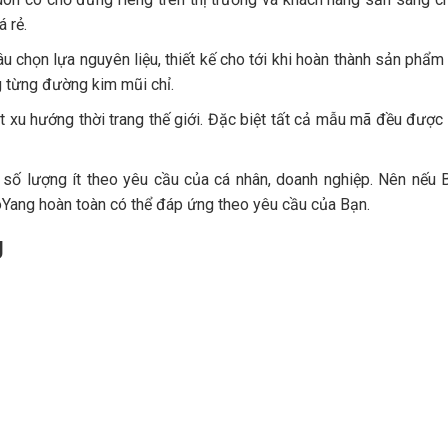
sưu tầm rất kute nữa. Địa chỉ
người khác. Ấn tượng tốt
 rẻ.
mua sắm online đáng tin cậy. Hi
là khi nhận hàng, từ c
hâu chọn lựa nguyên liệu, thiết kế cho tới khi hoàn thành sản phẩ
vọng sau này HoYang sẽ bán
đóng gói, bao bì, v..v..đều
g từng đường kim mũi chỉ.
thêm nước hoa hàng hiệu nữa thì
tính chuyên nghiệp, t
quá tuyệt.
khách hàng.
 xu hướng thời trang thế giới. Đặc biệt tất cả mẫu mã đều được
HAI TRAN
ĐẶNG THẬP NƯƠ
g số lượng ít theo yêu cầu của cá nhân, doanh nghiệp. Nên nếu 
oYang hoàn toàn có thể đáp ứng theo yêu cầu của Bạn.
g