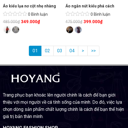
Áo kiểu lụa nơ cột nhẹ nhàng
Áo ngắn nút kiểu phá cách
0 Bình luận
0 Bình luận
349.000
₫
399.000
₫
485.000
₫
475.000
₫
01
02
03
04
>
>>
Trang phục bạn khoác lên người chính là cách để bạn giới
thiệu với mọi người về cá tính sống của mình. Do đó, việc lựa
chọn dòng sản phẩm chất lượng chính là cách để bạn thể hiện
giá trị bản thân mình.
HOYANG FASHION SHOP