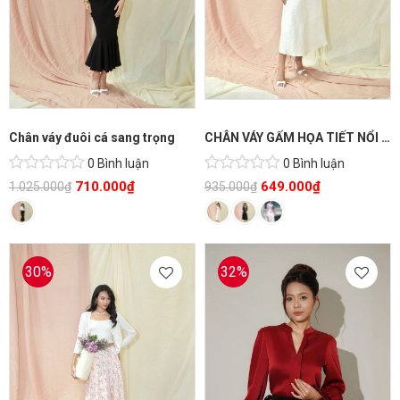
Chân váy đuôi cá sang trọng
CHÂN VÁY GẤM HỌA TIẾT NỔI XÒE THANH LỊCH
0 Bình luận
0 Bình luận
710.000
₫
649.000
₫
1.025.000
₫
935.000
₫
30%
32%