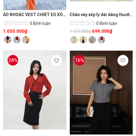
ÁO KHOÁC VEST CHIẾT EO XÒE THỜI TRANG CAO CẤP
Chân váy xếp ly dài dáng thướt tha
0 Bình luận
0 Bình luận
1.050.000
₫
699.000
₫
1.157.000
₫
28%
16%