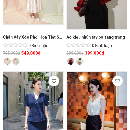
Chân Váy Xòe Phối Họa Tiết Sành Điệu
Áo kiểu nhún tay bo sang trọng
0 Bình luận
0 Bình luận
549.000
₫
399.000
₫
785.000
₫
585.000
₫