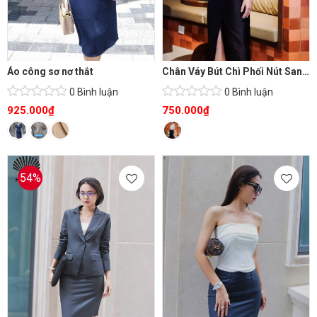
Áo công sơ nơ thắt
Chân Váy Bút Chì Phối Nút Sang Trọng
0 Bình luận
0 Bình luận
925.000
₫
750.000
₫
54%