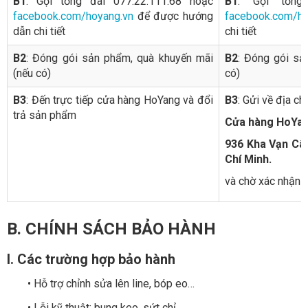
B1
: Gọi tổng đài 077.22.111.68 hoặc
B1
: Gọi tổng 
facebook.com/hoyang.vn
để được hướng
facebook.com/ho
dẫn chi tiết
chi tiết
B2
: Đóng gói sản phẩm, quà khuyến mãi
B2
: Đóng gói sả
(nếu có)
có)
B3
: Đến trực tiếp cửa hàng HoYang và đổi
B3
: Gửi về địa chỉ
trả sản phẩm
Cửa hàng HoYa
936 Kha Vạn Câ
Chí Minh.
và chờ xác nhận 
B. CHÍNH SÁCH BẢO HÀNH
I. Các trường hợp bảo hành
• Hỗ trợ chỉnh sửa lên line, bóp eo…
• Lỗi kỹ thuật: bung keo, sứt chỉ…