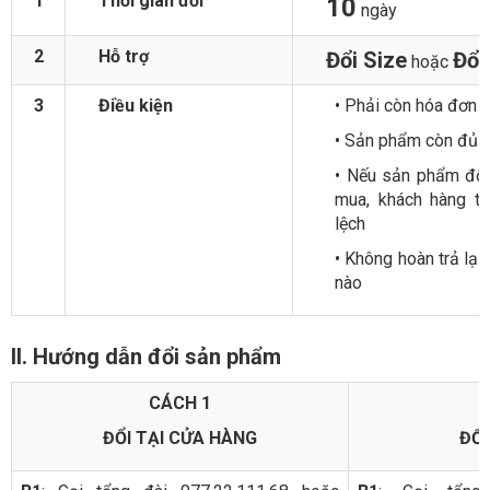
1
Thời gian đổi
10
ngày
2
Hỗ trợ
Đổi Size
Đổi
hoặc
3
Điều kiện
• Phải còn hóa đơn 
• Sản phẩm còn đủ 
• Nếu sản phẩm đổi
mua, khách hàng th
lệch
• Không hoàn trả lại
nào
II. Hướng dẫn đổi sản phẩm
CÁCH 1
ĐỔI TẠI CỬA HÀNG
ĐỔI