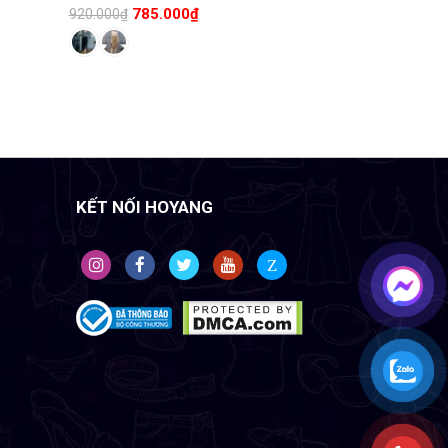
785.000
₫
920.000
₫
KẾT NỐI HOYANG
Z