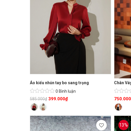
Áo kiểu nhún tay bo sang trọng
Chân Váy
0 Bình luận
399.000
₫
750.000
585.000
₫
13%