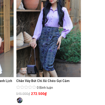
anh Lịch
Chân Váy Bút Chì Xẻ Chéo Gợi Cảm
0 Bình luận
272.500
₫
545.000
₫