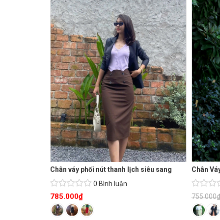
Chân váy phối nút thanh lịch siêu sang
Chân Váy
0 Bình luận
785.000
₫
755.000