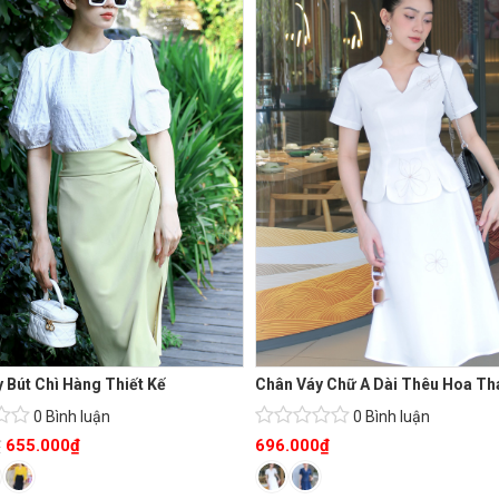
 Bút Chì Hàng Thiết Kế
Chân Váy Chữ A Dài Thêu Hoa Th
0 Bình luận
0 Bình luận
655.000
₫
696.000
₫
₫