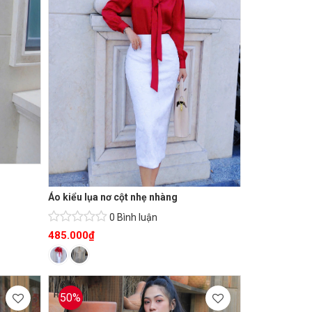
Áo kiểu lụa nơ cột nhẹ nhàng
0 Bình luận
485.000
₫
50%