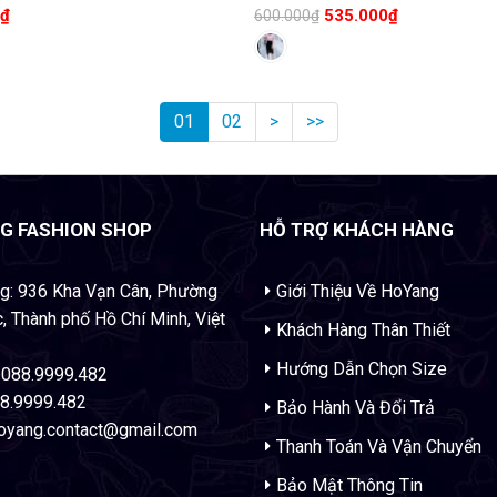
₫
535.000
₫
600.000
₫
01
02
>
>>
G FASHION SHOP
HỖ TRỢ KHÁCH HÀNG
g: 936 Kha Vạn Cân, Phường
Giới Thiệu Về HoYang
, Thành phố Hồ Chí Minh, Việt
Khách Hàng Thân Thiết
Hướng Dẫn Chọn Size
: 088.9999.482
88.9999.482
Bảo Hành Và Đổi Trả
hoyang.contact@gmail.com
Thanh Toán Và Vận Chuyển
Bảo Mật Thông Tin