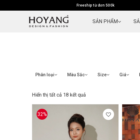
Freeship từ đơn 500k
SẢN PHẨM
SẢ
Phân loại
Màu Sắc
Size
Giá
Hiển thị tất cả 18 kết quả
32%