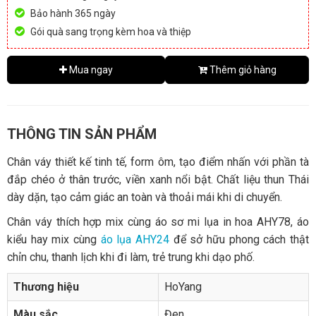
Bảo hành 365 ngày
Gói quà sang trọng kèm hoa và thiệp
Mua ngay
Thêm giỏ hàng
THÔNG TIN SẢN PHẨM
Chân váy thiết kế tinh tế, form ôm, tạo điểm nhấn với phần tà
đắp chéo ở thân trước, viền xanh nổi bật. Chất liệu thun Thái
dày dặn, tạo cảm giác an toàn và thoải mái khi di chuyển.
Chân váy thích hợp mix cùng áo sơ mi lụa in hoa AHY78, áo
kiểu hay mix cùng
áo lụa AHY24
để sở hữu phong cách thật
chỉn chu, thanh lịch khi đi làm, trẻ trung khi dạo phố.
Thương hiệu
HoYang
Màu sắc
Đen