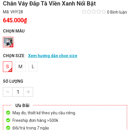
Chân Váy Đắp Tà Viền Xanh Nổi Bật
Mã:
VHY28
0 Bình luận
645.000₫
CHỌN MÀU
CHỌN SIZE
Xem hướng dẫn chọn size
S
M
L
SỐ LƯỢNG
Ưu Đãi
May đo, thiết kế theo yêu cầu riêng
Freeship đơn hàng >500k
Đổi/trả trong 7 ngày