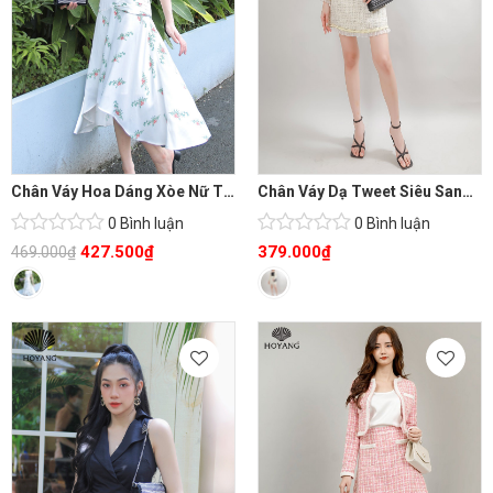
Chân Váy Hoa Dáng Xòe Nữ Tính
Chân Váy Dạ Tweet Siêu Sang Chảnh
0 Bình luận
0 Bình luận
427.500
₫
379.000
₫
469.000
₫