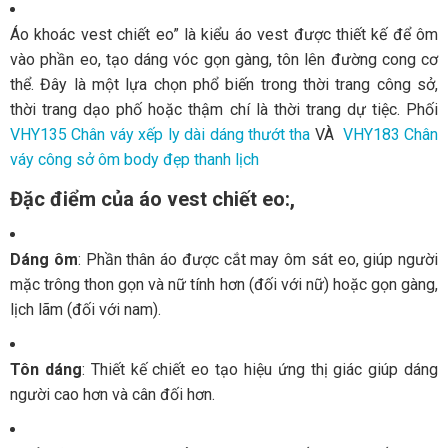
Áo
khoác
vest
chiết
eo”
là
kiểu
áo
vest
được
thiết
kế
để
ôm
vào
phần
eo,
tạo
dáng
vóc
gọn
gàng,
tôn
lên
đường
cong
cơ
thể.
Đây
là
một
lựa
chọn
phổ
biến
trong
thời
trang
công
sở,
thời
trang
dạo
phố
hoặc
thậm
chí
là
thời
trang
dự
tiệc. Phối
VHY135 Chân váy xếp ly dài dáng thướt tha
VÀ
VHY183 Chân
váy công sở ôm body đẹp thanh lịch
Đặc
điểm
của
áo
vest
chiết
eo:,
Dáng
ôm
:
Phần
thân
áo
được
cắt
may
ôm
sát
eo,
giúp
người
mặc
trông
thon
gọn
và
nữ
tính
hơn (
đối
với
nữ)
hoặc
gọn
gàng,
lịch
lãm (
đối
với
nam).
Tôn
dáng
:
Thiết
kế
chiết
eo
tạo
hiệu
ứng
thị
giác
giúp
dáng
người
cao
hơn
và
cân
đối
hơn.