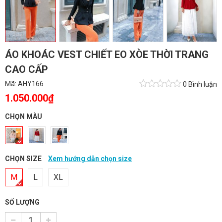
ÁO KHOÁC VEST CHIẾT EO XÒE THỜI TRANG
CAO CẤP
Mã:
AHY166
0 Bình luận
1.050.000₫
CHỌN MÀU
CHỌN SIZE
Xem hướng dẫn chọn size
M
L
XL
SỐ LƯỢNG