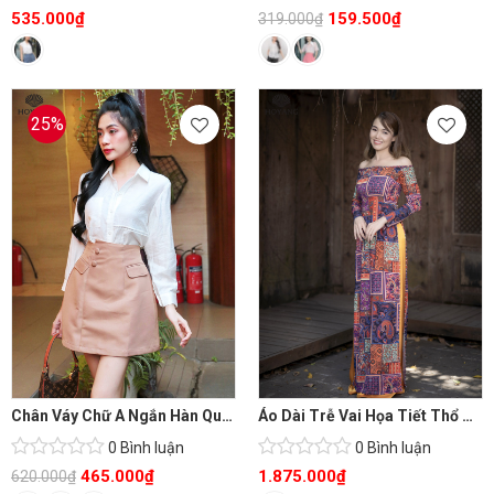
535.000
₫
159.500
₫
319.000
₫
25%
Chân Váy Chữ A Ngắn Hàn Quốc
Áo Dài Trễ Vai Họa Tiết Thổ Cẩm Vintage
0 Bình luận
0 Bình luận
465.000
₫
1.875.000
₫
620.000
₫