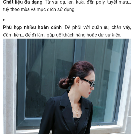
Chất
liệu
đa
dạng
:
Từ
vải
dạ,
len,
kaki,
đến
poly,
tuyết
mưa…
tuỳ
theo
mùa
và
mục
đích
sử
dụng.
Phù
hợp
nhiều
hoàn
cảnh
:
Dễ
phối
với
quần
âu,
chân
váy,
đầm
liền…
để
đi
làm,
gặp
gỡ
khách
hàng
hoặc
dự
sự
kiện.