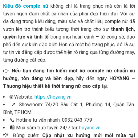
Kiểu đồ comple nữ
không chỉ là trang phục mà còn là lời
tuyên ngôn đậm chất cá nhân của phái đẹp hiện đại. Với sự
đa dạng trong kiểu dáng, màu sắc và chất liệu, comple nữ đã
vươn lên trở thành biểu tượng thời trang cho sự
thanh lịch,
quyền lực và tinh tế
trong mọi hoàn cảnh – từ công sở, dạo
phố đến sự kiện đặc biệt. Hơn cả một bộ trang phục, đó là sự
tự tin và đẳng cấp được thể hiện rõ ràng qua từng đường may,
từng đường cắt cúp.
👉
Nếu bạn đang tìm kiếm một bộ comple nữ chuẩn xu
hướng, tôn dáng và bền đẹp
, hãy đến ngay
HOYANG –
Thương hiệu thiết kế thời trang nữ cao cấp
tại:
🌐 Website:
https://hoyang.vn
📍 Showroom: 74/20 Bàu Cát 1, Phường 14, Quận Tân
Bình, TP.HCM
📞 Hotline tư vấn nhanh: 0932 043 779
🛍️ Mua sắm trực tuyến 24/7 tại:
hoyang.vn
💡 Đừng quên:
Cập nhật xu hướng mới mỗi mùa tại