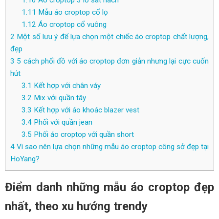
1.10
Áo croptop 3 lỗ sát nách
1.11
Mẫu áo croptop cổ lọ
1.12
Áo croptop cổ vuông
2
Một số lưu ý để lựa chọn một chiếc áo croptop chất lượng,
đẹp
3
5 cách phối đồ với áo croptop đơn giản nhưng lại cực cuốn
hút
3.1
Kết hợp với chân váy
3.2
Mix với quần tây
3.3
Kết hợp với áo khoác blazer vest
3.4
Phối với quần jean
3.5
Phối áo croptop với quần short
4
Vì sao nên lựa chọn những mẫu áo croptop công sở đẹp tại
HoYang?
Điểm danh những mẫu áo croptop đẹp
nhất, theo xu hướng trendy