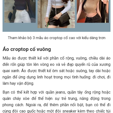
Tham khảo bộ 3 mẫu áo croptop cổ cao với kiểu dáng trơn
Áo croptop cổ vuông
Mẫu áo được thiết kế với phần cổ rộng, vuông, chiều dài áo
đến rốn giúp tôn lên vòng eo và vẻ đẹp quyến rũ của xương
quai xanh. Áo được thiết kế ôm sát hoặc suông, tay dài hoặc
ngắn để ứng dụng linh hoạt trong mọi tình huống: đi chơi, đi
làm hay vận động.
Bạn có thể kết hợp với quần jeans, quần tây ống rộng hoặc
quân cháy xòe để thể hiện sự trẻ trung, năng động trong
phong cách. Ngoài ra, để thêm phần nổi bật, bạn có thể đi
cùng đôi cao guốc hoặc một đôi sneaker kèm theo chiếc túi