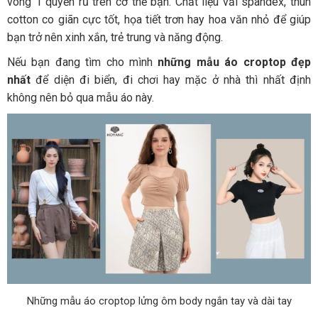
vòng 1 quyến rũ trên cơ thể bạn. Chất liệu vải spandex, thun
cotton co giãn cực tốt, họa tiết trơn hay hoa văn nhỏ để giúp
bạn trở nên xinh xắn, trẻ trung và năng động.
Nếu bạn đang tìm cho mình
những mẫu áo croptop đẹp
nhất
để diện đi biển, đi chơi hay mặc ở nhà thì nhất định
không nên bỏ qua mẫu áo này.
Những mẫu áo croptop lửng ôm body ngắn tay và dài tay