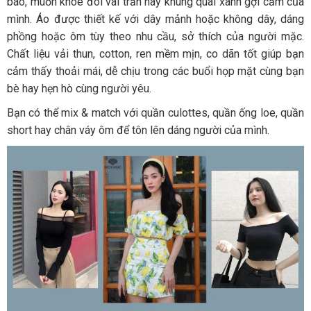
báo, muốn khoe đôi vai trần hay khung quai xanh gợi cảm của
mình. Áo được thiết kế với dây mảnh hoặc không dây, dáng
phồng hoặc ôm tùy theo nhu cầu, sở thích của người mặc.
Chất liệu vải thun, cotton, ren mềm mịn, co dãn tốt giúp bạn
cảm thấy thoải mái, dễ chịu trong các buổi họp mặt cùng bạn
bè hay hẹn hò cùng người yêu.
Bạn có thể mix & match với quần culottes, quần ống loe, quần
short hay chân váy ôm để tôn lên dáng người của mình.