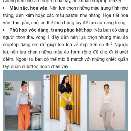
Chẳng hạn như áo croptop dài tay, áo khoác croptop blazer.
Màu sắc, hoa văn
: Nên lựa chọn những màu trung tính như
trắng, đen xám hoặc các màu pastel nhẹ nhàng. Họa tiết hoa
văn đơn giản, nhỏ, có thể thêu bằng tay để tạo sự sang trọng.
Phù hợp vóc dáng, trang phục kết hợp
: Nếu bạn có dáng
người thon thả, vòng 1 đầy đặn nên lựa chọn những mẫu áo
croptop dáng ôm để giúp tôn lên vẻ đẹp trên cơ thể. Ngược
lại, nên lựa chọn những mẫu áo form rộng để che đi khuyết
điểm. Ngoài ra, bạn có thể mix & match với những chiếc quần
tây, quần culottes hoặc chân váy…