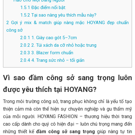
Hảo Cho Mọi Dáng Người
1.5.1
Đặc điểm nổi bật:
1.5.2
Tại sao nàng yêu thích mẫu này?
2
Gợi ý mix & match giúp nàng mặc HOYANG đẹp chuẩn
công sở
2.0.1
1. Giày cao gót 5–7cm
2.0.2
2. Túi xách da cỡ nhỏ hoặc trung
2.0.3
3. Blazer form chuẩn
2.0.4
4. Trang sức nhỏ – tối giản
Vì sao đầm công sở sang trọng luôn
được yêu thích tại HOYANG?
Trong môi trường công sở, trang phục không chỉ là yếu tố tạo
thiện cảm mà còn thể hiện sự chuyên nghiệp và gu thẩm mỹ
của mỗi người. HOYANG FASHION – thương hiệu thời trang
cao cấp dành cho quý cô hiện đại – luôn chú trọng mang đến
những thiết kế
đầm công sở sang trọng
giúp nàng tự tin