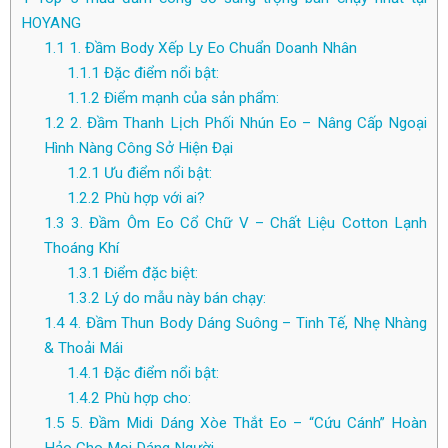
HOYANG
1.1
1. Đầm Body Xếp Ly Eo Chuẩn Doanh Nhân
1.1.1
Đặc điểm nổi bật:
1.1.2
Điểm mạnh của sản phẩm:
1.2
2. Đầm Thanh Lịch Phối Nhún Eo – Nâng Cấp Ngoại
Hình Nàng Công Sở Hiện Đại
1.2.1
Ưu điểm nổi bật:
1.2.2
Phù hợp với ai?
1.3
3. Đầm Ôm Eo Cổ Chữ V – Chất Liệu Cotton Lạnh
Thoáng Khí
1.3.1
Điểm đặc biệt:
1.3.2
Lý do mẫu này bán chạy:
1.4
4. Đầm Thun Body Dáng Suông – Tinh Tế, Nhẹ Nhàng
& Thoải Mái
1.4.1
Đặc điểm nổi bật:
1.4.2
Phù hợp cho:
1.5
5. Đầm Midi Dáng Xòe Thắt Eo – “Cứu Cánh” Hoàn