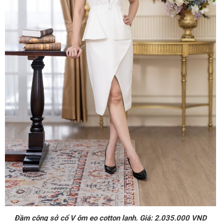
Đầm công sở cổ V ôm eo cotton lạnh. Giá: 2.035.000 VND