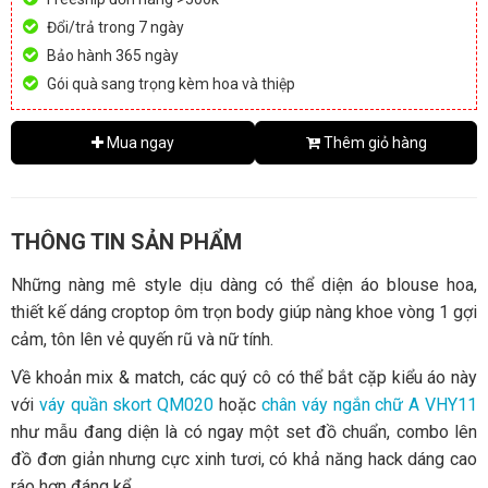
Đổi/trả trong 7 ngày
Bảo hành 365 ngày
Gói quà sang trọng kèm hoa và thiệp
Mua ngay
Thêm giỏ hàng
THÔNG TIN SẢN PHẨM
Những nàng mê style dịu dàng có thể diện áo blouse hoa,
thiết kế dáng croptop ôm trọn body giúp nàng khoe vòng 1 gợi
cảm, tôn lên vẻ quyến rũ và nữ tính.
Về khoản mix & match, các quý cô có thể bắt cặp kiểu áo này
với
váy quần skort QM020
hoặc
chân váy ngắn chữ A VHY11
như mẫu đang diện là có ngay một set đồ chuẩn, combo lên
đồ đơn giản nhưng cực xinh tươi, có khả năng hack dáng cao
ráo hơn đáng kể.