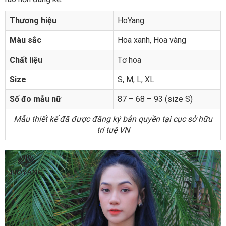
Thương hiệu
HoYang
Màu sắc
Hoa xanh, Hoa vàng
Chất liệu
Tơ hoa
Size
S, M, L, XL
Số đo mẫu nữ
87 – 68 – 93 (size S)
Mẫu thiết kế đã được đăng ký bản quyền tại cục sở hữu
trí tuệ VN