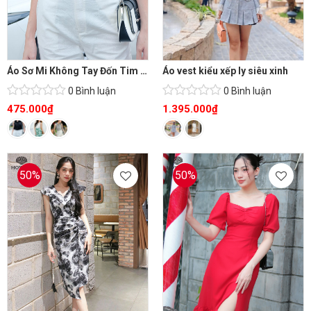
Áo Sơ Mi Không Tay Đốn Tim Phái Đẹp
Áo vest kiểu xếp ly siêu xinh
0 Bình luận
0 Bình luận
475.000
₫
1.395.000
₫
50%
50%