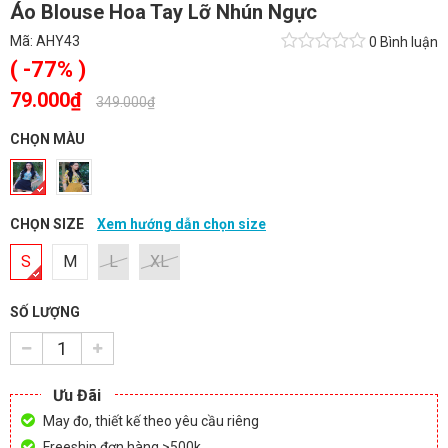
Áo Blouse Hoa Tay Lỡ Nhún Ngực
Mã:
AHY43
0 Bình luận
( -77% )
79.000₫
-
349.000₫
CHỌN MÀU
CHỌN SIZE
Xem hướng dẫn chọn size
S
M
L
XL
SỐ LƯỢNG
Ưu Đãi
May đo, thiết kế theo yêu cầu riêng
Freeship đơn hàng >500k