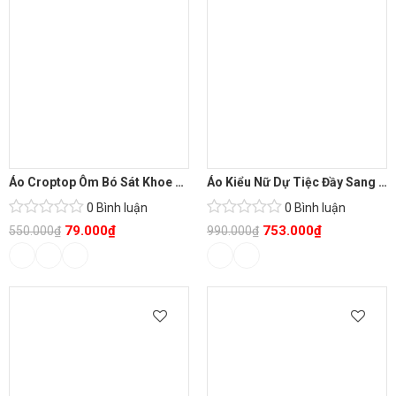
Áo Croptop Ôm Bó Sát Khoe Body
Áo Kiểu Nữ Dự Tiệc Đầy Sang Chảnh
0 Bình luận
0 Bình luận
79.000
₫
753.000
₫
550.000
₫
990.000
₫