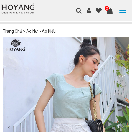
0
Trang Chủ
>
Áo Nữ
>
Áo Kiểu