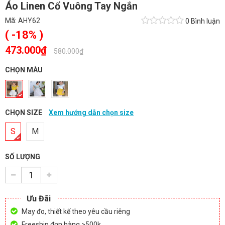
Áo Linen Cổ Vuông Tay Ngắn
Mã:
AHY62
0 Bình luận
( -18% )
473.000₫
-
580.000₫
CHỌN MÀU
CHỌN SIZE
Xem hướng dẫn chọn size
S
M
SỐ LƯỢNG
Ưu Đãi
May đo, thiết kế theo yêu cầu riêng
Freeship đơn hàng >500k