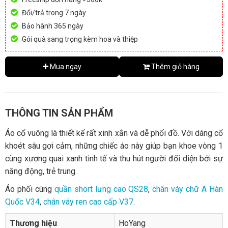
Đổi/trả trong 7 ngày
Bảo hành 365 ngày
Gói quà sang trọng kèm hoa và thiệp
Mua ngay
Thêm giỏ hàng
THÔNG TIN SẢN PHẨM
Áo cổ vuông là thiết kế rất xinh xắn và dễ phối đồ. Với dáng cổ
khoét sâu gợi cảm, những chiếc áo này giúp bạn khoe vòng 1
cùng xương quai xanh tinh tế và thu hút người đối diện bởi sự
năng động, trẻ trung.
Áo phối cùng
quần short lưng cao QS28
,
chân váy chữ A Hàn
Quốc V34
,
chân váy ren cao cấp V37
.
Thương hiệu
HoYang