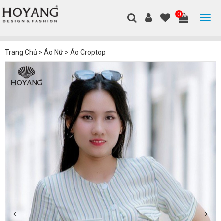
0
Trang Chủ
>
Áo Nữ
>
Áo Croptop