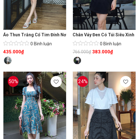
Áo Thun Trắng Cổ Tim Đính Nơ
Chân Váy Đen Có Túi Siêu Xinh
0 Bình luận
0 Bình luận
435.000
₫
383.000
₫
766.000
₫
50%
24%