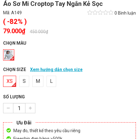
Áo Sơ Mi Croptop Tay Ngắn Kẻ Sọc
Mã:
A149
0 Bình luận
( -82% )
79.000₫
-
450.000₫
CHỌN MÀU
CHỌN SIZE
Xem hướng dẫn chọn size
XS
S
M
L
SỐ LƯỢNG
Ưu Đãi
May đo, thiết kế theo yêu cầu riêng
Freeship đơn hàng >500k