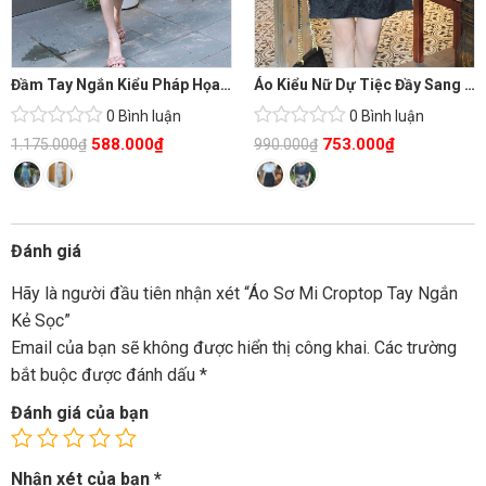
Đầm Tay Ngắn Kiểu Pháp Họa Tiết Trừu Tượng
Áo Kiểu Nữ Dự Tiệc Đầy Sang Chảnh
0 Bình luận
0 Bình luận
588.000
₫
753.000
₫
1.175.000
₫
990.000
₫
Đánh giá
Hãy là người đầu tiên nhận xét “Áo Sơ Mi Croptop Tay Ngắn
Kẻ Sọc”
Email của bạn sẽ không được hiển thị công khai.
Các trường
bắt buộc được đánh dấu
*
Đánh giá của bạn
Nhận xét của bạn
*