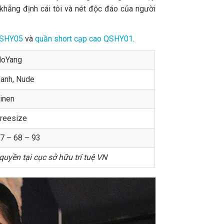
khẳng định cái tôi và nét độc đáo của người
 QSHY05
và
quần short cạp cao QSHY01
.
oYang
anh, Nude
inen
reesize
7 – 68 – 93
uyền tại cục sở hữu trí tuệ VN