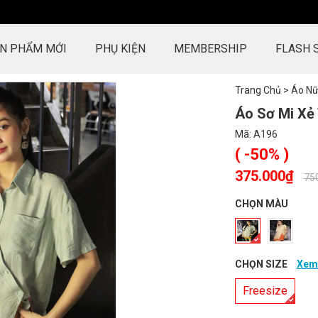
N PHẨM MỚI
PHỤ KIỆN
MEMBERSHIP
FLASH 
Trang Chủ
>
Áo N
Áo Sơ Mi Xẻ
Mã:
A196
( -50% )
375.000₫
-
75
CHỌN MÀU
CHỌN SIZE
Xem 
Freesize