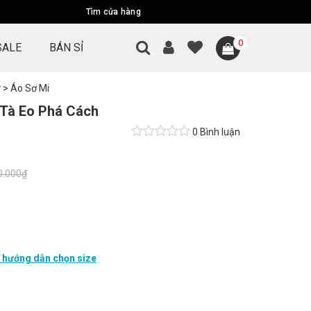
Tìm cửa hàng
0
SALE
BÁN SỈ
ữ
>
Áo Sơ Mi
 Tà Eo Phá Cách
0 Bình luận
0.000₫
hướng dẫn chọn size