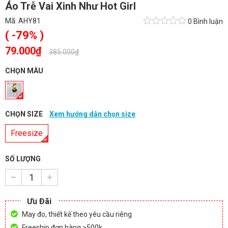
Áo Trễ Vai Xinh Như Hot Girl
Mã:
AHY81
0 Bình luận
( -79% )
79.000₫
-
385.000₫
CHỌN MÀU
CHỌN SIZE
Xem hướng dẫn chọn size
Freesize
SỐ LƯỢNG
Ưu Đãi
May đo, thiết kế theo yêu cầu riêng
Freeship đơn hàng >500k