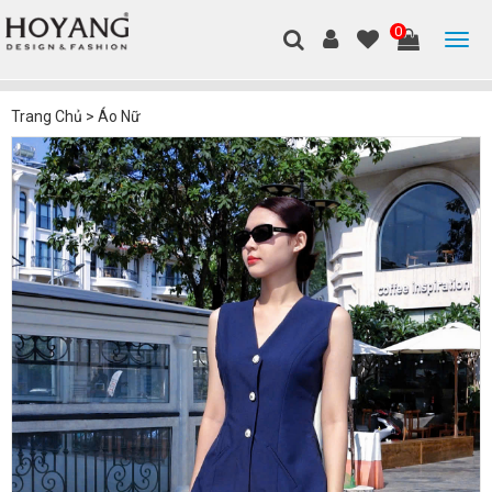
0
Trang Chủ
>
Áo Nữ