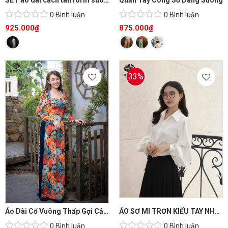
SET áo dài cách tân form suông kèm quần lụa
Quần Tây Công Sở Dáng Suông
0 Bình luận
0 Bình luận
925.000
₫
875.000
₫
33%
Áo Dài Cổ Vuông Thấp Gợi Cảm
ÁO SƠ MI TRƠN KIỂU TAY NHÚN
0 Bình luận
0 Bình luận