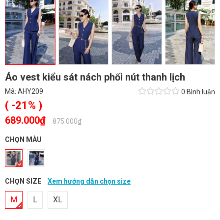
Áo vest kiểu sát nách phối nút thanh lịch
Mã:
AHY209
0 Bình luận
( -21% )
689.000₫
-
875.000₫
CHỌN MÀU
CHỌN SIZE
Xem hướng dẫn chọn size
M
L
XL