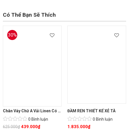
Có Thể Bạn Sẽ Thích
30%
Chân Váy Chữ A Vải Linen Có Túi
ĐẦM REN THIẾT KẾ XẺ TÀ
0 Bình luận
0 Bình luận
439.000
₫
1.835.000
₫
625.000
₫