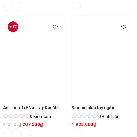
50%
Áo Thun Trễ Vai Tay Dài Mềm Mịn
Đầm nơ phối tay ngắn
0 Bình luận
0 Bình luận
207.500
₫
1.935.000
₫
415.000
₫