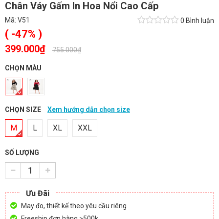
Chân Váy Gấm In Hoa Nổi Cao Cấp
Mã:
V51
0 Bình luận
( -47% )
399.000₫
-
755.000₫
CHỌN MÀU
CHỌN SIZE
Xem hướng dẫn chọn size
M
L
XL
XXL
SỐ LƯỢNG
Ưu Đãi
May đo, thiết kế theo yêu cầu riêng
Freeship đơn hàng >500k