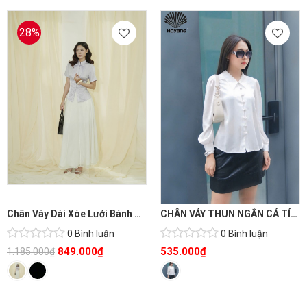
28%
Chân Váy Dài Xòe Lưới Bánh Bèo
CHÂN VÁY THUN NGẮN CÁ TÍNH
0 Bình luận
0 Bình luận
849.000
₫
535.000
₫
1.185.000
₫