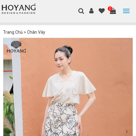
0
Trang Chủ
>
Chân Váy