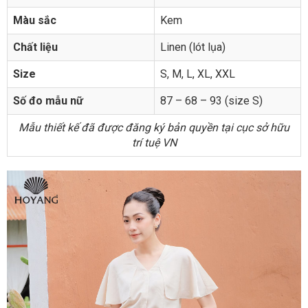
Màu sắc
Kem
Chất liệu
Linen (lót lụa)
Size
S, M, L, XL, XXL
Số đo mẫu nữ
87 – 68 – 93 (size S)
Mẫu thiết kế đã được đăng ký bản quyền tại cục sở hữu
trí tuệ VN