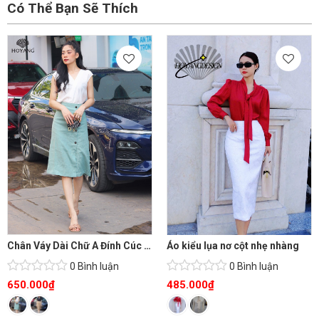
Có Thể Bạn Sẽ Thích
Chân Váy Dài Chữ A Đính Cúc Sang Trọng
Áo kiểu lụa nơ cột nhẹ nhàng
0 Bình luận
0 Bình luận
650.000
₫
485.000
₫