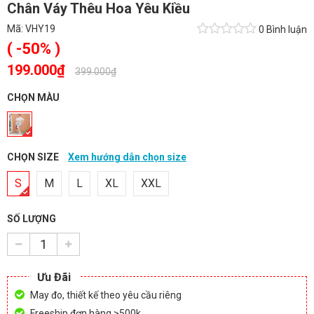
Chân Váy Thêu Hoa Yêu Kiều
Mã:
VHY19
0 Bình luận
( -50% )
199.000₫
-
399.000₫
CHỌN MÀU
CHỌN SIZE
Xem hướng dẫn chọn size
S
M
L
XL
XXL
SỐ LƯỢNG
Ưu Đãi
May đo, thiết kế theo yêu cầu riêng
Freeship đơn hàng >500k