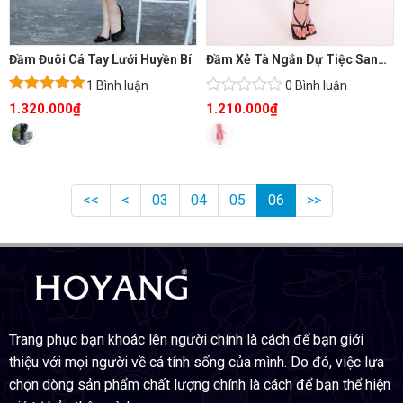
Đầm Đuôi Cá Tay Lưới Huyền Bí
Đầm Xẻ Tà Ngắn Dự Tiệc Sang Trọng
1 Bình luận
0 Bình luận
Được xếp
1.320.000
₫
1.210.000
₫
hạng
5.00
5
sao
<<
<
03
04
05
06
>>
Trang phục bạn khoác lên người chính là cách để bạn giới
thiệu với mọi người về cá tính sống của mình. Do đó, việc lựa
chọn dòng sản phẩm chất lượng chính là cách để bạn thể hiện