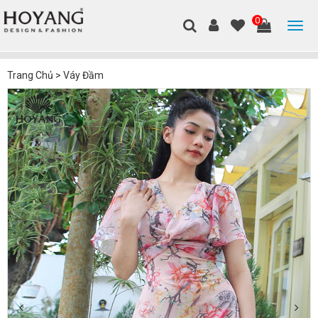
0
Trang Chủ
>
Váy Đầm