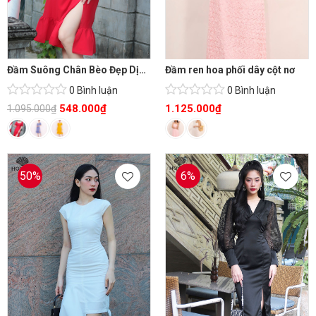
Đầm Suông Chân Bèo Đẹp Dịu Dàng
Đầm ren hoa phối dây cột nơ
0 Bình luận
0 Bình luận
548.000
₫
1.125.000
₫
1.095.000
₫
50%
6%