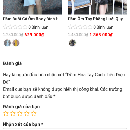
Đầm Đuôi Cá Ôm Body Đính Hoa
Đầm Ôm Tay Phồng Lưới Quyền Qúy
0 Bình luận
0 Bình luận
629.000
₫
1.365.000
₫
1.250.000
₫
1.450.000
₫
Đánh giá
Hãy là người đầu tiên nhận xét “Đầm Hoa Tay Cánh Tiên Điệu
Đà”
Email của bạn sẽ không được hiển thị công khai.
Các trường
bắt buộc được đánh dấu
*
Đánh giá của bạn
Nhận xét của bạn
*