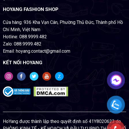
HOYANG FASHION SHOP
Cửa hàng: 936 Kha Vạn Cân, Phường Thủ Đức, Thành phố Hồ
Chí Minh, Việt Nam
Hotline: 088.9999.482
Zalo: 088.9999.482
Email: hoyang.contact@gmail.com
KẾT NỐI HOYANG
Z
HoYang được thành lập theo quyết định số 41Y8020623 do
PHÒNG KINH TẾ - KẾ HOẠCH VÀ ĐẦU TƯ UBND THÀNH PHỐ