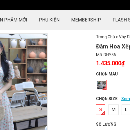
N PHẨM MỚI
PHỤ KIỆN
MEMBERSHIP
FLASH 
Trang Chủ
>
Váy 
Đầm Hoa Xếp
Mã:
DHY56
1.435.000₫
CHỌN MÀU
CHỌN SIZE
Xem 
S
M
L
SỐ LƯỢNG