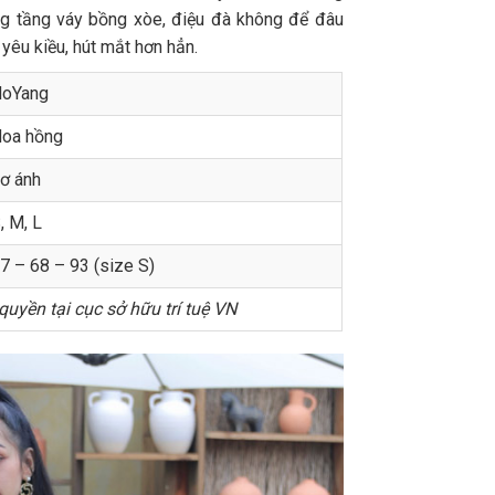
ng tầng váy bồng xòe, điệu đà không để đâu
 yêu kiều, hút mắt hơn hẳn.
oYang
oa hồng
ơ ánh
, M, L
7 – 68 – 93 (size S)
uyền tại cục sở hữu trí tuệ VN