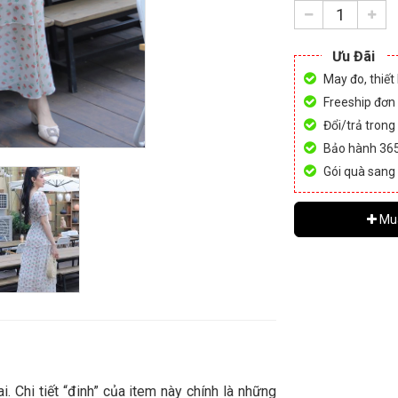
Ưu Đãi
May đo, thiết
Freeship đơn
Đổi/trả trong
Bảo hành 36
Gói quà sang
Mu
. Chi tiết “đinh” của item này chính là những