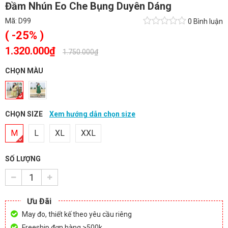
Đầm Nhún Eo Che Bụng Duyên Dáng
Mã:
D99
0 Bình luận
( -25% )
1.320.000₫
-
1.750.000₫
CHỌN MÀU
CHỌN SIZE
Xem hướng dẫn chọn size
M
L
XL
XXL
SỐ LƯỢNG
Ưu Đãi
May đo, thiết kế theo yêu cầu riêng
Freeship đơn hàng >500k