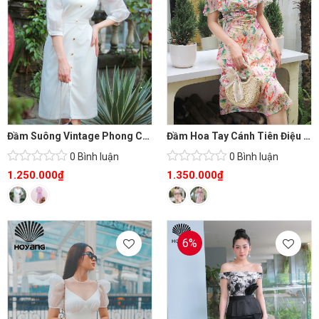
Đầm Suông Vintage Phong Cách Qúy Tộc
Đầm Hoa Tay Cánh Tiên Điệu Đà
0 Bình luận
0 Bình luận
1.250.000
₫
1.350.000
₫
6%