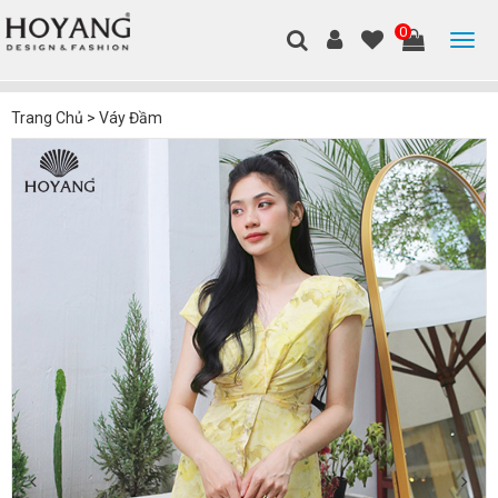
0
Trang Chủ
>
Váy Đầm