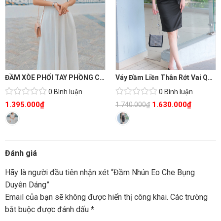
ĐẦM XÒE PHỐI TAY PHỒNG CỔ TIM SANG TRỌNG
Váy Đầm Liền Thân Rớt Vai Quyến Rũ
0 Bình luận
0 Bình luận
1.395.000
₫
1.630.000
₫
1.740.000
₫
Đánh giá
Hãy là người đầu tiên nhận xét “Đầm Nhún Eo Che Bụng
Duyên Dáng”
Email của bạn sẽ không được hiển thị công khai.
Các trường
bắt buộc được đánh dấu
*