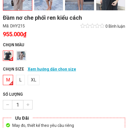
Đầm nơ che phối ren kiểu cách
Mã:
DHY215
0 Bình luận
955.000₫
CHỌN MÀU
CHỌN SIZE
Xem hướng dẫn chọn size
M
L
XL
SỐ LƯỢNG
Ưu Đãi
May đo, thiết kế theo yêu cầu riêng