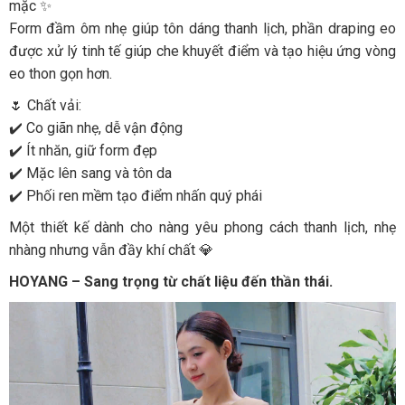
mặc ✨
Form đầm ôm nhẹ giúp tôn dáng thanh lịch, phần draping eo
được xử lý tinh tế giúp che khuyết điểm và tạo hiệu ứng vòng
eo thon gọn hơn.
🌷 Chất vải:
✔️ Co giãn nhẹ, dễ vận động
✔️ Ít nhăn, giữ form đẹp
✔️ Mặc lên sang và tôn da
✔️ Phối ren mềm tạo điểm nhấn quý phái
Một thiết kế dành cho nàng yêu phong cách thanh lịch, nhẹ
nhàng nhưng vẫn đầy khí chất 💎
HOYANG – Sang trọng từ chất liệu đến thần thái.