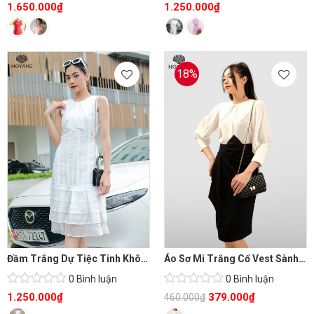
1.650.000
₫
1.250.000
₫
18%
Đầm Trắng Dự Tiệc Tinh Khôi Điệu Đà
Áo Sơ Mi Trắng Cổ Vest Sành Điệu
0 Bình luận
0 Bình luận
1.250.000
₫
379.000
₫
460.000
₫