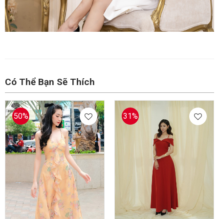
Có Thể Bạn Sẽ Thích
50%
31%