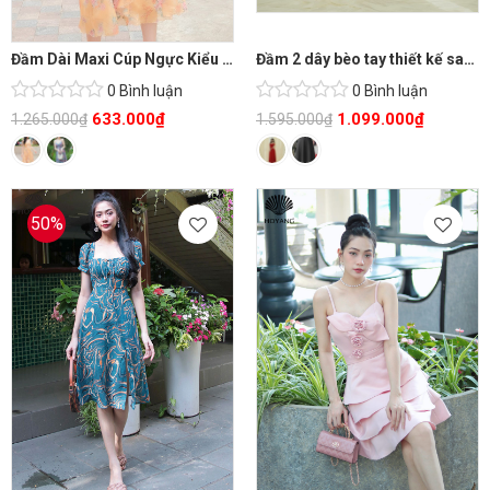
Đầm Dài Maxi Cúp Ngực Kiểu Pháp Lãng Mạn
Đầm 2 dây bèo tay thiết kế sang trọng
0 Bình luận
0 Bình luận
633.000
₫
1.099.000
₫
1.265.000
₫
1.595.000
₫
50%