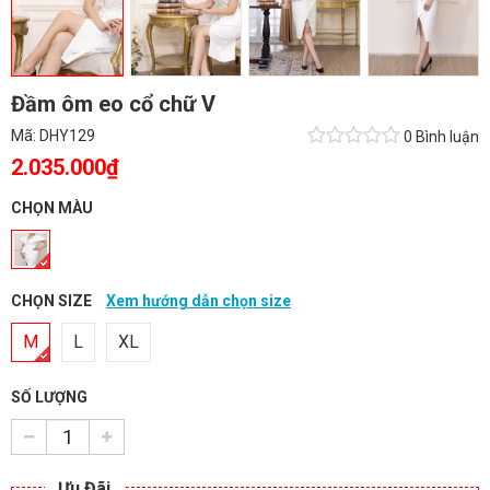
Đầm ôm eo cổ chữ V
Mã:
DHY129
0 Bình luận
2.035.000₫
CHỌN MÀU
CHỌN SIZE
Xem hướng dẫn chọn size
M
L
XL
SỐ LƯỢNG
Ưu Đãi