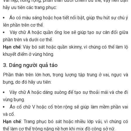
Vai hẹp, hông rộng, phần thân dưới chiếm ưu thế, vậy nên bạn
hãy ưu tiên các trang phục:
Áo có màu sáng hoặc họa tiết nổi bật, giúp thu hút sự chú ý
lên phần trên cơ thể.
Váy chữ A hoặc quần ống loe sẽ giúp tạo sự cân đối giữa
phần trên và dưới cơ thể.
Hạn chế
: Váy bó sát hoặc quần skinny, vì chúng có thể làm lộ
khuyết điểm ở vùng hông.
3. Dáng người quả táo
Phần thân trên lớn hơn, trọng lượng tập trung ở vai, ngực và
bụng, do đó hãy ưu tiên:
Váy chữ A hoặc dáng suông để tạo sự thoải mái và che đi
vùng bụng.
Áo cổ chữ V hoặc cổ tròn rộng sẽ giúp làm mềm phần vai
và cổ.
Hạn chế
: Trang phục bó sát hoặc nhiều lớp vải, vì chúng có
thể làm cơ thể trông nặng nề hơn khi mix đồ công sở nữ.