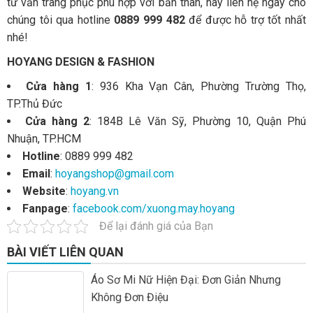
tư vấn trang phục phù hợp với bản thân, hãy liên hệ ngay cho
chúng tôi qua hotline
0889 999 482
để được hỗ trợ tốt nhất
nhé!
HOYANG DESIGN & FASHION
Cửa hàng 1
: 936 Kha Vạn Cân, Phường Trường Thọ,
TP.Thủ Đức
Cửa hàng 2
: 184B Lê Văn Sỹ, Phường 10, Quận Phú
Nhuận, TP.HCM
Hotline
: 0889 999 482
Email
:
hoyangshop@gmail.com
Website
:
hoyang.vn
Fanpage
:
facebook.com/xuong.may.hoyang
Để lại đánh giá của Bạn
BÀI VIẾT LIÊN QUAN
Áo Sơ Mi Nữ Hiện Đại: Đơn Giản Nhưng
Không Đơn Điệu