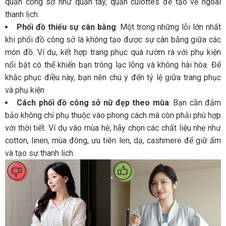
quần công sở như quần tây, quần culottes để tạo vẻ ngoài
thanh lịch.
Phối đồ thiếu sự cân bằng
: Một trong những lỗi lớn nhất
khi phối đồ công sở là không tạo được sự cân bằng giữa các
món đồ. Ví dụ, kết hợp trang phục quá rườm rà với phụ kiện
nổi bật có thể khiến bạn trông lạc lõng và không hài hòa. Để
khắc phục điều này, bạn nên chú ý đến tỷ lệ giữa trang phục
và phụ kiện
Cách phối đồ công sở nữ đẹp theo mùa
: Bạn cần đảm
bảo không chỉ phụ thuộc vào phong cách mà còn phải phù hợp
với thời tiết. Ví dụ vào mùa hè, hãy chọn các chất liệu nhẹ như
cotton, linen, mùa đông, ưu tiên len, dạ, cashmere để giữ ấm
và tạo sự thanh lịch.