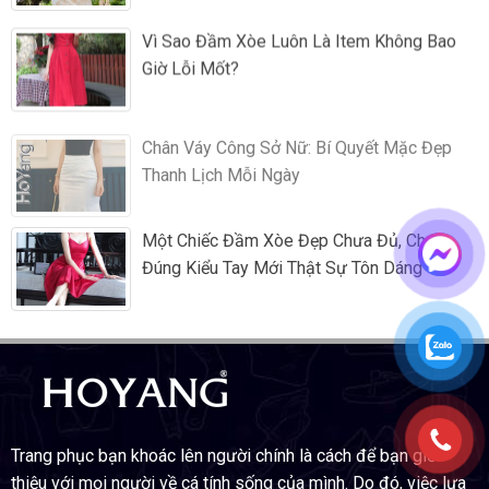
Vì Sao Đầm Xòe Luôn Là Item Không Bao
Giờ Lỗi Mốt?
Chân Váy Công Sở Nữ: Bí Quyết Mặc Đẹp
Thanh Lịch Mỗi Ngày
Một Chiếc Đầm Xòe Đẹp Chưa Đủ, Chọn
Đúng Kiểu Tay Mới Thật Sự Tôn Dáng
Trang phục bạn khoác lên người chính là cách để bạn giới
thiệu với mọi người về cá tính sống của mình. Do đó, việc lựa