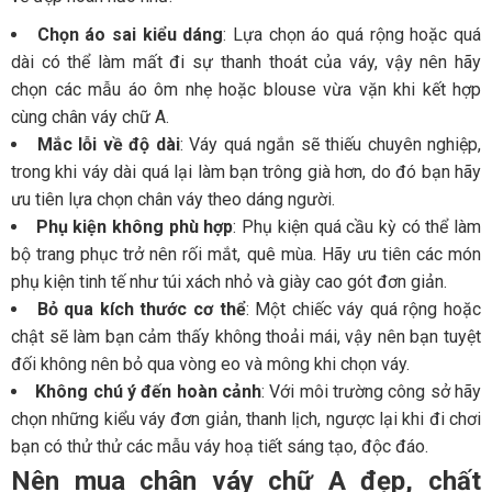
Chọn áo sai kiểu dáng
: Lựa chọn áo quá rộng hoặc quá
dài có thể làm mất đi sự thanh thoát của váy, vậy nên hãy
chọn các mẫu áo ôm nhẹ hoặc blouse vừa vặn khi kết hợp
cùng chân váy chữ A.
Mắc lỗi về độ dài
: Váy quá ngắn sẽ thiếu chuyên nghiệp,
trong khi váy dài quá lại làm bạn trông già hơn, do đó bạn hãy
ưu tiên lựa chọn chân váy theo dáng người.
Phụ kiện không phù hợp
: Phụ kiện quá cầu kỳ có thể làm
bộ trang phục trở nên rối mắt, quê mùa. Hãy ưu tiên các món
phụ kiện tinh tế như túi xách nhỏ và giày cao gót đơn giản.
Bỏ qua kích thước cơ thể
: Một chiếc váy quá rộng hoặc
chật sẽ làm bạn cảm thấy không thoải mái, vậy nên bạn tuyệt
đối không nên bỏ qua vòng eo và mông khi chọn váy.
Không chú ý đến hoàn cảnh
: Với môi trường công sở hãy
chọn những kiểu váy đơn giản, thanh lịch, ngược lại khi đi chơi
bạn có thử thử các mẫu váy hoạ tiết sáng tạo, độc đáo.
Nên mua chân váy chữ A đẹp, chất