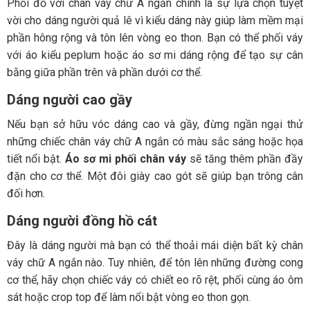
Phối đồ với chân váy chữ A ngắn chính là sự lựa chọn tuyệt
vời cho dáng người quả lê vì kiểu dáng này giúp làm mềm mại
phần hông rộng và tôn lên vòng eo thon. Bạn có thể phối váy
với áo kiểu peplum hoặc áo sơ mi dáng rộng để tạo sự cân
bằng giữa phần trên và phần dưới cơ thể.
Dáng người cao gầy
Nếu bạn sở hữu vóc dáng cao và gầy, đừng ngần ngại thử
những chiếc chân váy chữ A ngắn có màu sắc sáng hoặc họa
tiết nổi bật.
Áo sơ mi phối chân váy
sẽ tăng thêm phần đầy
đặn cho cơ thể. Một đôi giày cao gót sẽ giúp bạn trông cân
đối hơn.
Dáng người đồng hồ cát
Đây là dáng người mà bạn có thể thoải mái diện bất kỳ chân
váy chữ A ngắn nào. Tuy nhiên, để tôn lên những đường cong
cơ thể, hãy chọn chiếc váy có chiết eo rõ rệt, phối cùng áo ôm
sát hoặc crop top để làm nổi bật vòng eo thon gọn.