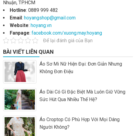
Nhuận, TP.HCM
Hotline
: 0889 999 482
Email
:
hoyangshop@gmail.com
Website
:
hoyang.vn
Fanpage
:
facebook.com/xuong.may.hoyang
Để lại đánh giá của Bạn
BÀI VIẾT LIÊN QUAN
Áo Sơ Mi Nữ Hiện Đại: Đơn Giản Nhưng
Không Đơn Điệu
Áo Dài Có Gì Đặc Biệt Mà Luôn Giữ Vững
Sức Hút Qua Nhiều Thế Hệ?
Áo Croptop Có Phù Hợp Với Mọi Dáng
Người Không?