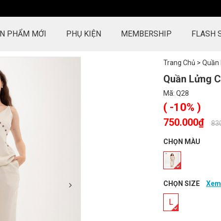
N PHẨM MỚI
PHỤ KIỆN
MEMBERSHIP
FLASH 
Trang Chủ
>
Quần
Quần Lửng C
Mã:
Q28
( -10% )
750.000₫
-
83
CHỌN MÀU
CHỌN SIZE
Xem 
L