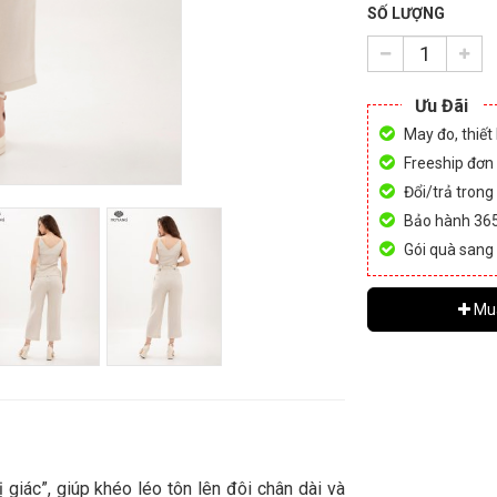
SỐ LƯỢNG
Ưu Đãi
May đo, thiết
Freeship đơn
Đổi/trả trong
Bảo hành 36
Gói quà sang
Mu
giác”, giúp khéo léo tôn lên đôi chân dài và