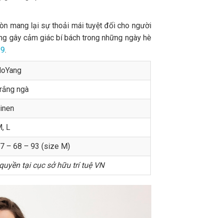
còn mang lại sự thoải mái tuyệt đối cho người
ông gây cảm giác bí bách trong những ngày hè
19
.
oYang
rắng ngà
inen
, L
7 – 68 – 93 (size M)
uyền tại cục sở hữu trí tuệ VN