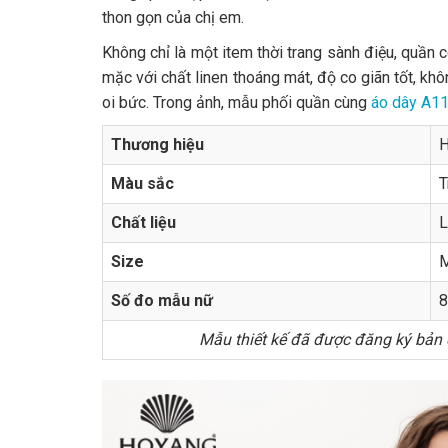
thon gọn của chị em.
Không chỉ là một item thời trang sành điệu, quần 
mặc với chất linen thoáng mát, độ co giãn tốt, kh
oi bức. Trong ảnh, mẫu phối quần cùng
áo dây A1
Thương hiệu
H
Màu sắc
T
Chất liệu
L
Size
M
Số đo mẫu nữ
8
Mẫu thiết kế đã được đăng ký bản q