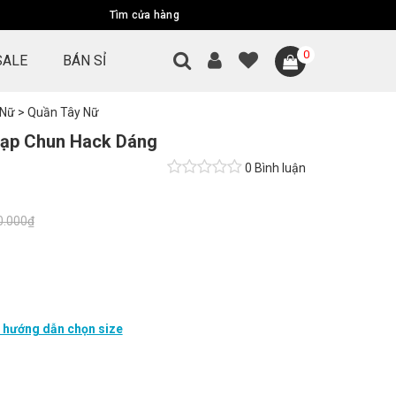
Tìm cửa hàng
0
SALE
BÁN SỈ
 Nữ
>
Quần Tây Nữ
ạp Chun Hack Dáng
0 Bình luận
0.000₫
hướng dẫn chọn size