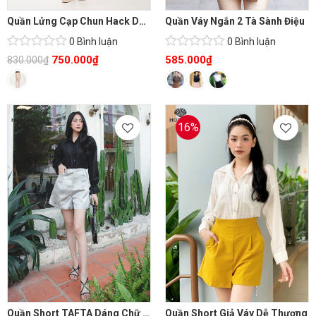
Quần Lửng Cạp Chun Hack Dáng
Quần Váy Ngắn 2 Tà Sành Điệu
0 Bình luận
0 Bình luận
750.000
₫
585.000
₫
830.000
₫
16%
Quần Short TAFTA Dáng Chữ A Xịn Xò
Quần Short Giả Váy Dễ Thương