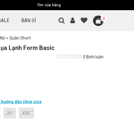
Tìm cửa hàng
0
SALE
BÁN SỈ
 Nữ
>
Quần Short
Lụa Lạnh Form Basic
0 Bình luận
hướng dẫn chọn size
XL
XXL