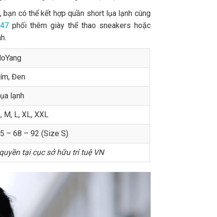
, bạn có thể kết hợp quần short lụa lạnh cùng
Y47
phối thêm giày thể thao sneakers hoặc
h.
oYang
ím, Đen
ụa lạnh
, M, L, XL, XXL
5 – 68 – 92 (Size S)
uyền tại cục sở hữu trí tuệ VN