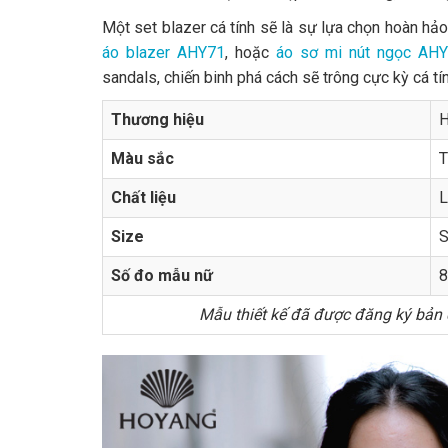
Một set blazer cá tính sẽ là sự lựa chọn hoàn hảo
áo blazer AHY71
, hoặc
áo sơ mi nút ngọc AH
sandals, chiến binh phá cách sẽ trông cực kỳ cá tín
Thương hiệu
H
Màu sắc
T
Chất liệu
L
Size
S
Số đo mẫu nữ
8
Mẫu thiết kế đã được đăng ký bản q