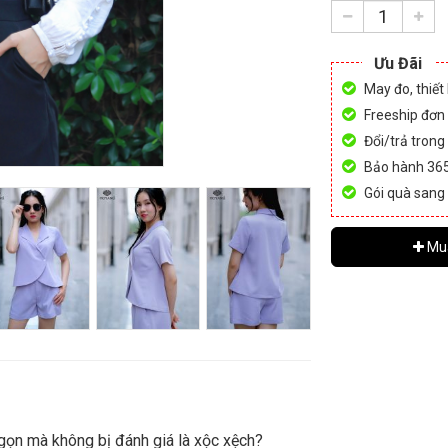
Ưu Đãi
May đo, thiết
Freeship đơn
Đổi/trả trong
Bảo hành 36
Gói quà sang
Mu
gọn mà không bị đánh giá là xộc xệch?