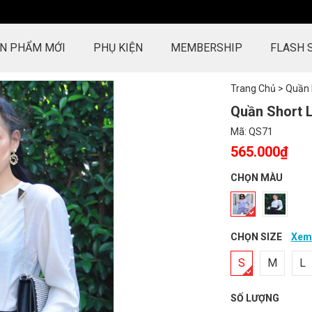
N PHẨM MỚI
PHỤ KIỆN
MEMBERSHIP
FLASH 
Trang Chủ
>
Quần
Quần Short 
Mã:
QS71
565.000₫
CHỌN MÀU
CHỌN SIZE
Xem 
S
M
L
SỐ LƯỢNG