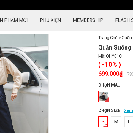
N PHẨM MỚI
PHỤ KIỆN
MEMBERSHIP
FLASH 
Trang Chủ
>
Quần
Quần Suông 
Mã:
QHY01C
( -10% )
699.000₫
-
78
CHỌN MÀU
CHỌN SIZE
Xem 
S
M
L