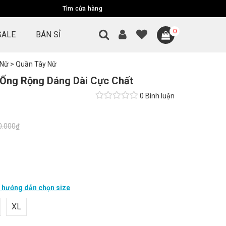
Tìm cửa hàng
0
SALE
BÁN SỈ
 Nữ
>
Quần Tây Nữ
Ống Rộng Dáng Dài Cực Chất
0 Bình luận
0.000₫
hướng dẫn chọn size
XL