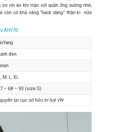
n sơ vin áo khi mặc với quần ống suông nhé,
 mà còn có khả năng “hack dáng” thần kì nữa
mi AHY70
.
oYang
anh đen
inen
, M, L, XL
7 – 68 – 93 (size S)
uyền tại cục sở hữu trí tuệ VN