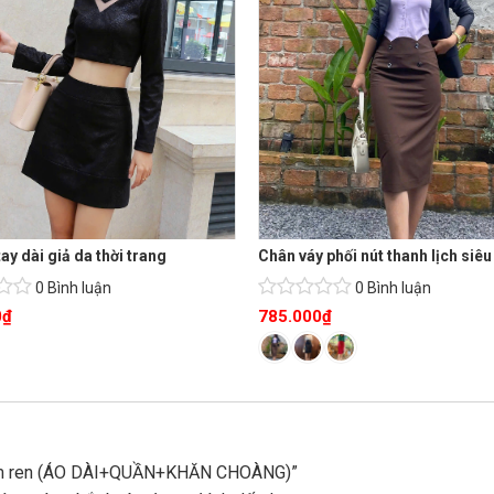
tay dài giả da thời trang
Chân váy phối nút thanh lịch siê
0 Bình luận
0 Bình luận
0
₫
785.000
₫
ổ yếm ren (ÁO DÀI+QUẦN+KHĂN CHOÀNG)”