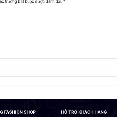
ác trường bắt buộc được đánh dấu
*
G FASHION SHOP
HỖ TRỢ KHÁCH HÀNG