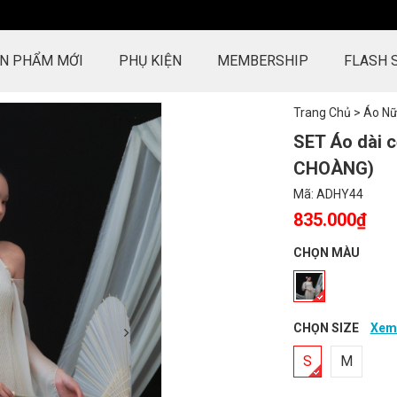
N PHẨM MỚI
PHỤ KIỆN
MEMBERSHIP
FLASH 
Trang Chủ
>
Áo N
SET Áo dài 
CHOÀNG)
Mã:
ADHY44
835.000₫
CHỌN MÀU
CHỌN SIZE
Xem 
S
M