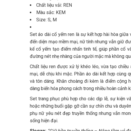
Chất liệu vải: REN
Màu sắc: KEM
Size: S, M
Set áo dài cổ yếm ren là sự kết hợp hài hòa giữa 
đến diện mạo mềm mại, nữ tính nhưng vẫn giữ được
kế cổ yếm tạo điểm nhấn tinh tế, giúp phần cổ và 
đường nét nhẹ nhàng của người mặc mà không quá
Chất liệu ren được xử lý khéo léo, vừa tạo chiề
mại, dễ chịu khi mặc. Phần áo dài kết hợp cùng 
và tôn dáng. Khăn choàng đi kèm là điểm cộng h
dàng biến hóa phong cách trong nhiều hoàn cảnh k
Set trang phục phù hợp cho các dịp lễ, sự kiện vă
hoặc những buổi gặp gỡ cần sự chỉn chu và duyên
phụ nữ yêu nét đẹp truyền thống nhưng vẫn mon
sống hiện đại.
Slogan:
“Giữ hồn truyền thống – Nâng tầm vẻ đẹp