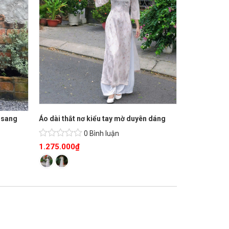
u sang
Áo dài thắt nơ kiểu tay mờ duyên dáng
0 Bình luận
1.275.000
₫