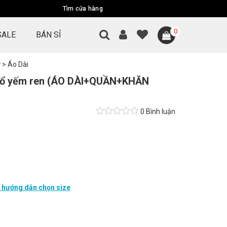
Tìm cửa hàng
0
SALE
BÁN SỈ
ữ
>
Áo Dài
cổ yếm ren (ÁO DÀI+QUẦN+KHĂN
0 Bình luận
hướng dẫn chọn size