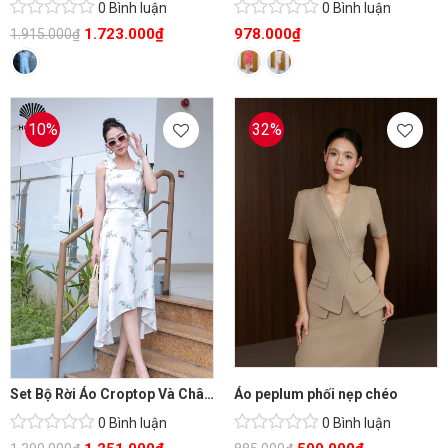
0 Bình luận
0 Bình luận
1.723.000
₫
978.000
₫
1.915.000
₫
10%
32%
Set Bộ Rời Áo Croptop Và Chân Váy
Áo peplum phối nẹp chéo
0 Bình luận
0 Bình luận