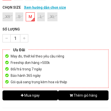
CHỌN SIZE
Xem hướng dẫn chọn size
XS
S
M
L
XL
SỐ LƯỢNG
Ưu Đãi
May đo, thiết kế theo yêu cầu riêng
Freeship đơn hàng >500k
Đổi/trả trong 7 ngày
Bảo hành 365 ngày
Gói quà sang trọng kèm hoa và thiệp
Mua ngay
Thêm giỏ hàng