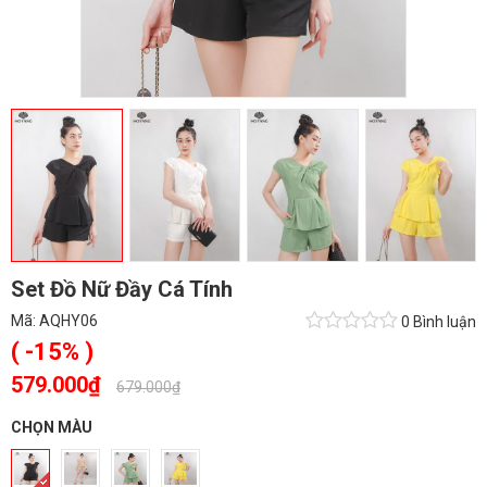
Set Đồ Nữ Đầy Cá Tính
Mã:
AQHY06
0 Bình luận
( -15% )
579.000₫
-
679.000₫
CHỌN MÀU