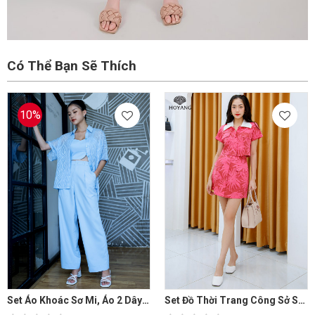
Có Thể Bạn Sẽ Thích
10%
Set Áo Khoác Sơ Mi, Áo 2 Dây Và Quần Culottes
Set Đồ Thời Trang Công Sở Sành Điệu