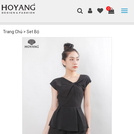
0
Trang Chủ
>
Set Bộ