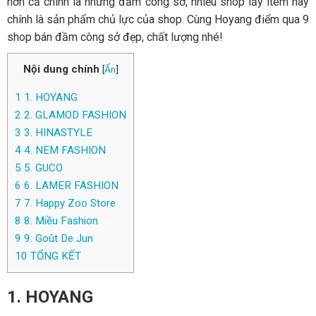
hơn cả chính là những đầm công sở, nhiều shop lấy item này
chính là sản phẩm chủ lực của shop. Cùng Hoyang điểm qua 9
shop bán đầm công sở đẹp, chất lượng nhé!
Nội dung chính
[
Ẩn
]
1
1. HOYANG
2
2. GLAMOD FASHION
3
3. HINASTYLE
4
4. NEM FASHION
5
5. GUCO
6
6. LAMER FASHION
7
7. Happy Zoo Store
8
8. Miều Fashion
9
9. Goût De Jun
10
TỔNG KẾT
1. HOYANG