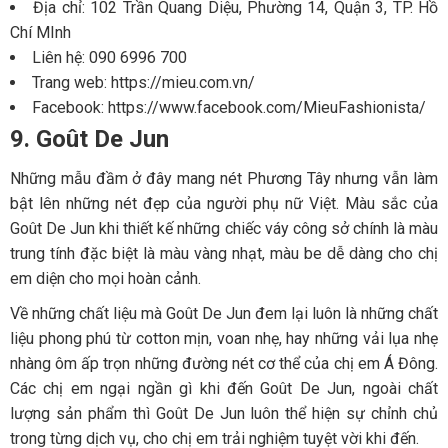
Địa chỉ: 102 Trần Quang Diệu, Phường 14, Quận 3, TP. Hồ
Chí MInh
Liên hệ: 090 6996 700
Trang web: https://mieu.com.vn/
Facebook: https://www.facebook.com/MieuFashionista/
9. Goût De Jun
Những mẫu đầm ở đây mang nét Phương Tây nhưng vẫn làm
bật lên những nét đẹp của người phụ nữ Việt. Màu sắc của
Goût De Jun khi thiết kế những chiếc váy công sở chính là màu
trung tính đặc biệt là màu vàng nhạt, màu be dễ dàng cho chị
em diện cho mọi hoàn cảnh.
Về những chất liệu mà Goût De Jun đem lại luôn là những chất
liệu phong phú từ cotton mịn, voan nhẹ, hay những vải lụa nhẹ
nhàng ôm ấp trọn những đường nét cơ thể của chị em Á Đông.
Các chị em ngại ngần gì khi đến Goût De Jun, ngoài chất
lượng sản phẩm thì Goût De Jun luôn thể hiện sự chỉnh chủ
trong từng dịch vụ, cho chị em trải nghiệm tuyệt vời khi đến.