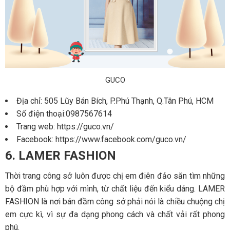
GUCO
Địa chỉ: 505 Lũy Bán Bích, P.Phú Thạnh, Q.Tân Phú, HCM
Số điện thoại:0987567614
Trang web: https://guco.vn/
Facebook: https://www.facebook.com/guco.vn/
6. LAMER FASHION
Thời trang công sở luôn được chị em điên đảo săn tìm những
bộ đầm phù hợp với mình, từ chất liệu đến kiểu dáng. LAMER
FASHION là nơi bán đầm công sở phải nói là chiều chuộng chị
em cực kì, vì sự đa dạng phong cách và chất vải rất phong
phú.