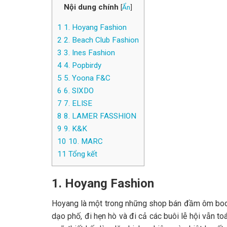
Nội dung chính
[
Ẩn
]
1
1. Hoyang Fashion
2
2. Beach Club Fashion
3
3. Ines Fashion
4
4. Popbirdy
5
5. Yoona F&C
6
6. SIXDO
7
7. ELISE
8
8. LAMER FASSHION
9
9. K&K
10
10. MARC
11
Tổng kết
1. Hoyang Fashion
Hoyang là một trong những shop bán đầm ôm body d
dạo phố, đi hẹn hò và đi cả các buôi lễ hội vẫn t