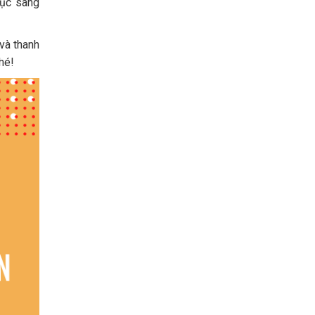
hục sang
và thanh
hé!