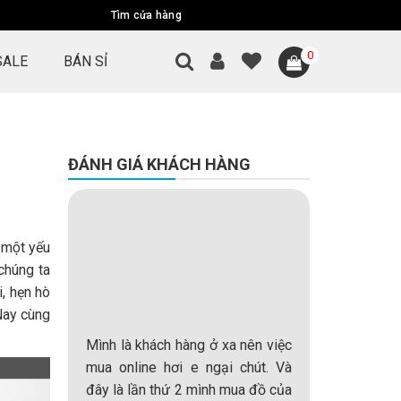
Tìm cửa hàng
0
SALE
BÁN SỈ
ĐÁNH GIÁ KHÁCH HÀNG
 một yếu
 chúng ta
, hẹn hò
 Nay cùng
a tôi là
Mình là khách hàng ở xa nên việc
Mình là mộ
ới khách
mua online hơi e ngại chút. Và
rất khó tí
phải chỉ
đây là lần thứ 2 mình mua đồ của
áo,nhưng t