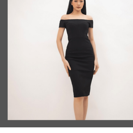
thiện. Thỉnh thoảng còn up hình
cần bán bằng được như
sưu tầm rất kute nữa. Địa chỉ
người khác. Ấn tượng tốt
mua sắm online đáng tin cậy. Hi
là khi nhận hàng, từ c
vọng sau này HoYang sẽ bán
đóng gói, bao bì, v..v..đều
thêm nước hoa hàng hiệu nữa thì
tính chuyên nghiệp, t
quá tuyệt.
khách hàng.
HAI TRAN
ĐẶNG THẬP NƯƠ