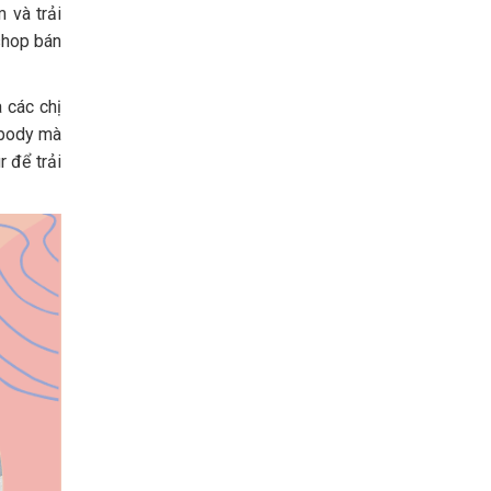
và trải
 shop bán
các chị
m body mà
 để trải