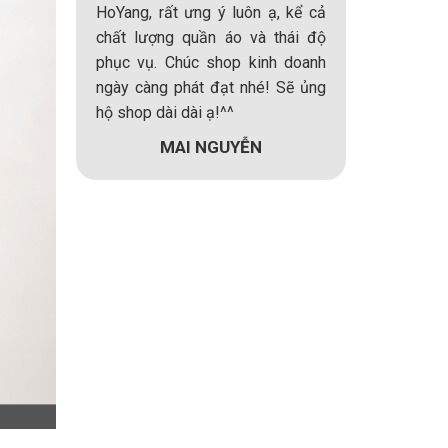
 một số
HoYang, rất ưng ý luôn ạ, kể cả
quần áo H
 thứ hai
chất lượng quần áo và thái độ
thấy rất hà
ách thức
phục vụ. Chúc shop kinh doanh
phục vụ c
 thể hiện
ngày càng phát đạt nhé! Sẽ ủng
kế.Thanks 
ôn trọng
hộ shop dài dài ạ!^^
có đồ đẹp m
MAI NGUYỄN
HƯ
NG