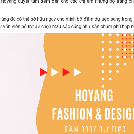
yết, Hoyang quyết tâm đem đến cho các chị em những bộ trang p
̀ng đã có thể sở hữu ngay cho mình bộ đầm dự tiệc sang trọng 
 vấn viên hỗ trợ để chọn màu sắc cũng như sản phẩm phù hợp n