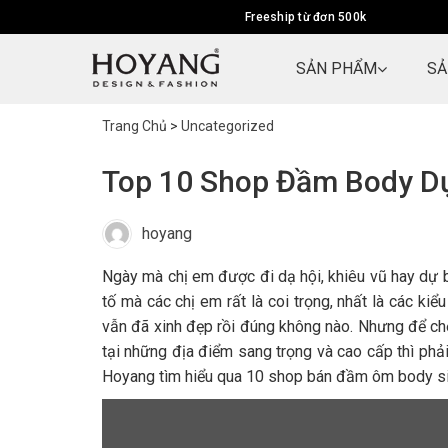
Freeship từ đơn 500k
SẢN PHẨM
SẢ
Trang Chủ
>
Uncategorized
Top 10 Shop Đầm Body Dự 
hoyang
Ngày mà chị em được đi dạ hội, khiêu vũ hay dự bất
tố mà các chị em rất là coi trọng, nhất là các 
vẫn đã xinh đẹp rồi đúng không nào. Nhưng để cho
tại những địa điểm sang trọng và cao cấp thì phả
Hoyang tìm hiểu qua 10 shop bán đầm ôm body si
 trong những người
Tư vấn cho khách nhiệt tình, ship
h khi lựa chọn quần
hàng cực nhanh (1,5 ngày cho
 khi biết đến shop
khoảng cách SG - HN), 5 sao cho