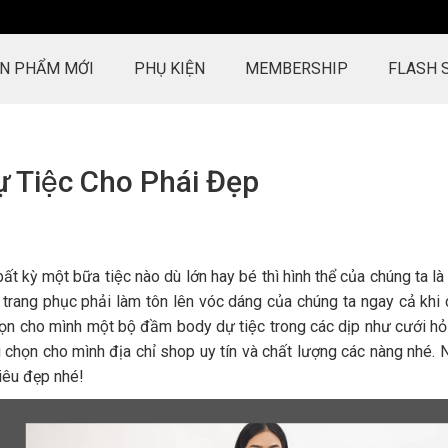
N PHẨM MỚI
PHỤ KIỆN
MEMBERSHIP
FLASH 
Tiệc Cho Phái Đẹp
 kỳ một bữa tiệc nào dù lớn hay bé thì hình thể của chúng ta là
kiểu trang phục phải làm tôn lên vóc dáng của chúng ta ngay cả khi
̣n cho mình một bộ đầm body dự tiệc trong các dịp như cưới hỏi
i chọn cho mình địa chỉ shop uy tín và chất lượng các nàng nhé.
êu đẹp nhé!
HoYang làm việc rất chuyên
Ấn tượng tốt đầu tiên củ
nghiệp. Hàng chất lượng cao,
sự chu đáo, tận tâm v
dịch vụ chu đáo, nhân viên thân
hàng khi tư vấn, không 