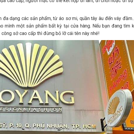
 lụa cao cấp, người mặc có thể kết hợp đi làm, đi chơi hoặc đi s
àm đa dạng các sản phẩm, từ áo sơ mi, quần tây âu đến váy đầm…
o mình một sản phẩm bất kỳ tại cửa hàng. Nếu bạn đang tìm 
o công sở cao cấp thì đừng bỏ lỡ cái tên này nhé!