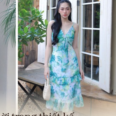
thiện. Thỉnh thoảng còn up hình
cần bán bằng được như
sưu tầm rất kute nữa. Địa chỉ
người khác. Ấn tượng tốt
mua sắm online đáng tin cậy. Hi
là khi nhận hàng, từ c
vọng sau này HoYang sẽ bán
đóng gói, bao bì, v..v..đều
thêm nước hoa hàng hiệu nữa thì
tính chuyên nghiệp, t
quá tuyệt.
khách hàng.
HAI TRAN
ĐẶNG THẬP NƯƠ