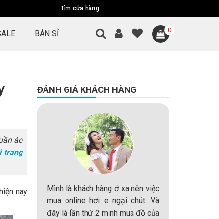
Tìm cửa hàng
0
SALE
BÁN SỈ
y
ĐÁNH GIÁ KHÁCH HÀNG
uần áo
i trang
a tôi là
Mình là khách hàng ở xa nên việc
Mình là mộ
hiện nay
ới khách
mua online hơi e ngại chút. Và
rất khó tí
phải chỉ
đây là lần thứ 2 mình mua đồ của
áo,nhưng t