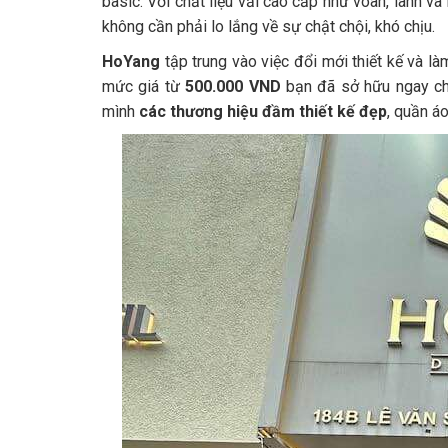
basic. Với chất liệu vải cao cấp như voan, lanh và
không cần phải lo lắng về sự chật chội, khó chịu.
HoYang
tập trung vào việc đổi mới thiết kế và l
mức giá từ
500.000 VND
bạn đã sở hữu ngay ch
mình
các thương hiệu đầm thiết kế đẹp
, quần á