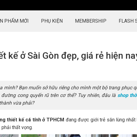
N PHẨM MỚI
PHỤ KIỆN
MEMBERSHIP
FLASH 
ết kế ở Sài Gòn đẹp, giá rẻ hiện na
ủa mình? Bạn muốn sở hữu riêng cho mình một bộ trang phục q
n đường cong quyến rũ trên cơ thể? Tuy nhiên, đâu là
shop thờ
 thành vừa phải?
HoYang làm việc rất chuyên
Ấn tượng tốt đầu tiên củ
ang thiết kế cá tính ở TPHCM
đang được giới trẻ săn lùng nhất 
nghiệp. Hàng chất lượng cao,
sự chu đáo, tận tâm v
 phải thất vọng.
dịch vụ chu đáo, nhân viên thân
hàng khi tư vấn, không 