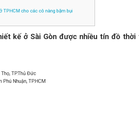
ính ở TPHCM cho các cô nàng bặm bụi
iết kế ở Sài Gòn được nhiều tín đồ thời 
 Thọ, TP.Thủ Đức
ận Phú Nhuận, TP.HCM