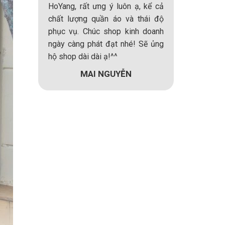
 một số
HoYang, rất ưng ý luôn ạ, kể cả
quần áo H
 thứ hai
chất lượng quần áo và thái độ
thấy rất hà
ách thức
phục vụ. Chúc shop kinh doanh
phục vụ c
 thể hiện
ngày càng phát đạt nhé! Sẽ ủng
kế.Thanks 
ôn trọng
hộ shop dài dài ạ!^^
có đồ đẹp m
MAI NGUYỄN
HƯ
NG