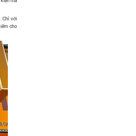
ự kiện mà
 Chỉ với
kiếm cho