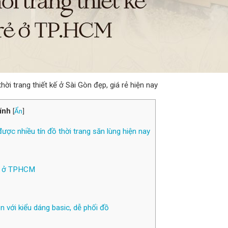
i trang thiết kế ở Sài Gòn đẹp, giá rẻ hiện nay
ính
[
Ẩn
]
ược nhiều tín đồ thời trang săn lùng hiện nay
nh ở TPHCM
n với kiểu dáng basic, dễ phối đồ