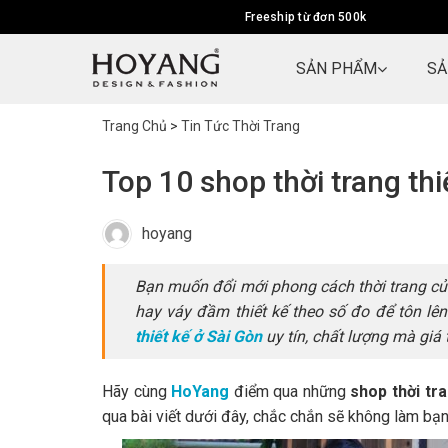
Freeship từ đơn 500k
SẢN PHẨM
SẢ
Trang Chủ
>
Tin Tức Thời Trang
Top 10 shop thời trang thi
hoyang
Bạn muốn đổi mới phong cách thời trang c
hay váy đầm thiết kế theo số đo để tôn lê
thiết kế ở Sài Gòn
uy tín, chất lượng mà giá
 trong những người
Tư vấn cho khách nhiệt tình, ship
Hãy cùng
HoYang
điểm qua những
shop thời tr
h khi lựa chọn quần
hàng cực nhanh (1,5 ngày cho
qua bài viết dưới đây, chắc chắn sẽ không làm bạn
 khi biết đến shop
khoảng cách SG - HN), 5 sao cho