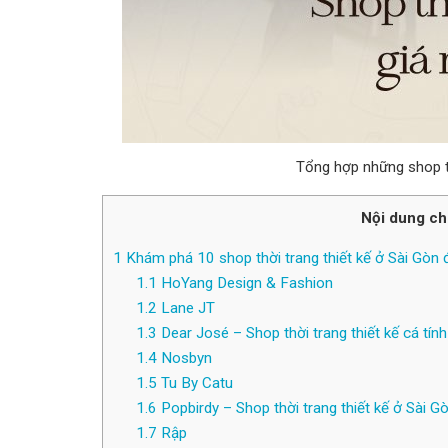
Tổng hợp những shop thờ
Nội dung ch
1
Khám phá 10 shop thời trang thiết kế ở Sài Gòn đ
1.1
HoYang Design & Fashion
1.2
Lane JT
1.3
Dear José – Shop thời trang thiết kế cá tí
1.4
Nosbyn
1.5
Tu By Catu
1.6
Popbirdy – Shop thời trang thiết kế ở Sài Gò
1.7
Rập