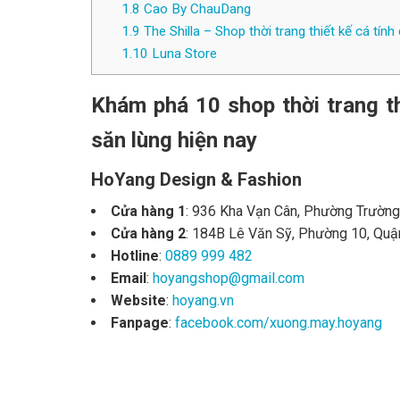
1.8
Cao By ChauDang
1.9
The Shilla – Shop thời trang thiết kế cá t
1.10
Luna Store
Khám phá 10 shop thời trang th
săn lùng hiện nay
HoYang Design & Fashion
Cửa hàng 1
: 936 Kha Vạn Cân, Phường Trường
Cửa hàng 2
: 184B Lê Văn Sỹ, Phường 10, Qu
Hotline
:
0889 999 482
Email
:
hoyangshop@gmail.com
Website
:
hoyang.vn
Fanpage
:
facebook.com/xuong.may.hoyang