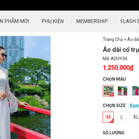
N PHẨM MỚI
PHỤ KIỆN
MEMBERSHIP
FLASH 
Trang Chủ
>
Áo dà
Áo dài cổ tr
Mã:
ADHY34
1.250.000₫
CHỌN MÀU
CHỌN SIZE
Xem 
M
L
XL
SỐ LƯỢNG