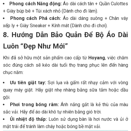
Phong cách Năng động:
Áo dài cách tân + Quần Culottes
+ Giày búp bê + Túi xách nhỏ (Dành cho đi làm).
Phong cách Phá cách:
Áo dài dáng suông + Chân váy
xếp ly + Giày Sneaker + Kính mát (Dành cho đi chơi).
8. Hướng Dẫn Bảo Quản Để Bộ Áo Dài
Luôn “Đẹp Như Mới”
Khi đã sở hữu một sản phẩm cao cấp từ
Hoyang
, việc chăm
sóc đúng cách sẽ kéo dài tuổi thọ trang phục lên đến hàng
chục năm:
Ưu tiên giặt tay:
Sợi lụa và gấm rất nhạy cảm với vòng
quay máy giặt. Hãy giặt nhẹ nhàng bằng sữa tắm hoặc dầu
gội.
Phơi trong bóng râm:
Ánh nắng gắt là kẻ thù của màu
sắc vải. Hãy để áo dài khô tự nhiên bằng gió trời.
Ủi nhiệt độ thấp:
Luôn sử dụng bàn là hơi nước và ủi ở
mặt trái để tránh làm cháy hoặc bóng bề mặt vải.