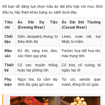
Để bạn dễ dàng lựa chọn mẫu áo dài phù hợp với mục đích
đầu tư, hãy tham khảo bảng so sánh dưới đây:
Tiêu
Áo Dài Dự Tiệc
Áo Dài Đời Thường
chí
(Evening Wear)
(Casual Wear)
Chất
Gấm Jacquard, nhung, tơ
Linen, voan cát, lụa
liệu
thêu đính đá.
Nhật, tơ mềm.
Màu
Đỏ đô, vàng kim, đen,
Pastel, họa tiết hoa nhí,
sắc
sắc trầm quý phái.
màu trung tính.
Thiết
Cổ cao truyền thống
Cổ tròn, cổ vuông, tà
kế
hoặc tay phồng lớn.
ngắn, tay lỡ.
Phụ
Ngọc trai, túi cầm tay
Túi cói, sandal quai
kiện
đính đá, giày gót nhọn.
mảnh, đồng hồ tối giản.