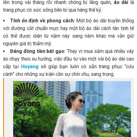
lên trong vài tháng rồi nhanh chóng bị lãng quên,
áo dài
là
trang phục có sức sống bền bỉ qua hàng thế kỷ.
Tính ổn định về phong cách:
Một bộ áo dài truyền thống
với đường cắt chuẩn mực hay một bộ áo dài cách tân tinh tế
có thể được diện từ năm này sang năm khác mà vẫn giữ
nguyên giá trị thẩm mỹ.
Đáng đồng tiền bát gạo:
Thay vì mua sắm quá nhiều váy
áo chạy theo xu hướng, việc đầu tư vào một vài bộ áo dài cao
cấp tại
Hoyang
sẽ giúp bạn luôn có sẵn trang phục “cứu
cánh” cho những sự kiện cần sự chỉn chu, sang trọng.