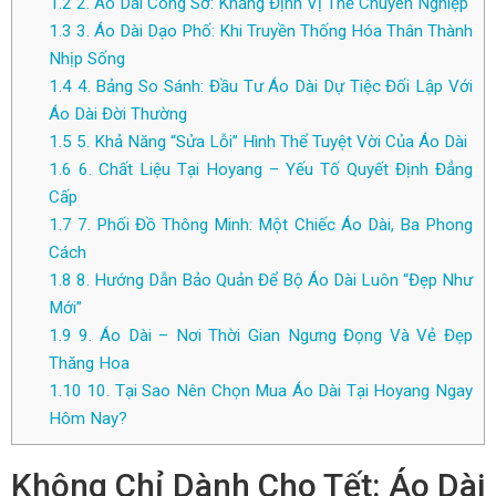
1.2
2. Áo Dài Công Sở: Khẳng Định Vị Thế Chuyên Nghiệp
1.3
3. Áo Dài Dạo Phố: Khi Truyền Thống Hóa Thân Thành
Nhịp Sống
1.4
4. Bảng So Sánh: Đầu Tư Áo Dài Dự Tiệc Đối Lập Với
Áo Dài Đời Thường
1.5
5. Khả Năng “Sửa Lỗi” Hình Thể Tuyệt Vời Của Áo Dài
1.6
6. Chất Liệu Tại Hoyang – Yếu Tố Quyết Định Đẳng
Cấp
1.7
7. Phối Đồ Thông Minh: Một Chiếc Áo Dài, Ba Phong
Cách
1.8
8. Hướng Dẫn Bảo Quản Để Bộ Áo Dài Luôn “Đẹp Như
Mới”
1.9
9. Áo Dài – Nơi Thời Gian Ngưng Đọng Và Vẻ Đẹp
Thăng Hoa
1.10
10. Tại Sao Nên Chọn Mua Áo Dài Tại Hoyang Ngay
Hôm Nay?
Không Chỉ Dành Cho Tết: Áo Dài