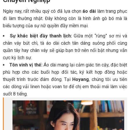
Ngày nay, rất nhiều quý cô đã lựa chọn
áo dài
làm trang phục
đi làm thường nhật. Đây không còn là hình ảnh gò bó mà là
biểu tượng của sự nữ quyền đầy mềm mại.
Sự khác biệt đầy thanh lịch:
Giữa một “rừng” sơ mi và
chân váy bút chì, tà áo dài cách tân dáng suông phối cùng
quần tây hay chân váy sẽ giúp bạn trở nên nổi bật nhưng vẫn
cực kỳ lịch sự.
Tôn vinh vị thế:
Áo dài mang lại cảm giác tin cậy, đặc biệt
phù hợp cho các buổi họp đối tác, ký kết hợp đồng hoặc
thuyết trình trước đám đông. Tại
Hoyang
, chúng tôi ưu tiên
các dòng vải linen hoặc voan tơ để chị em thoải mái làm việc
suốt 8 tiếng.