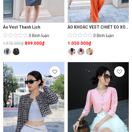
Áo Vest Thanh Lịch
ÁO KHOÁC VEST CHIẾT EO XÒE THỜI TRANG CAO CẤP
0 Bình luận
0 Bình luận
899.000
₫
1.050.000
₫
1.975.000
₫