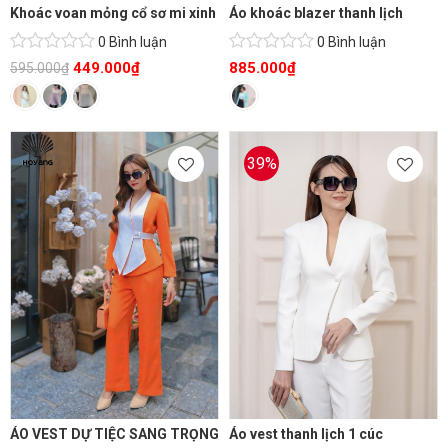
Khoác voan mỏng cổ sơ mi xinh
Áo khoác blazer thanh lịch
0 Bình luận
0 Bình luận
449.000
₫
885.000
₫
595.000
₫
39%
ÁO VEST DỰ TIỆC SANG TRỌNG
Áo vest thanh lịch 1 cúc