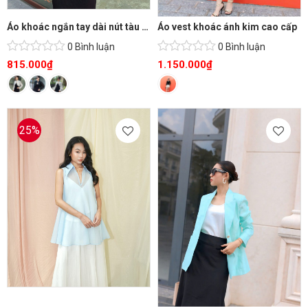
Áo khoác ngắn tay dài nút tàu sang trọng
Áo vest khoác ánh kim cao cấp
0 Bình luận
0 Bình luận
815.000
₫
1.150.000
₫
25%