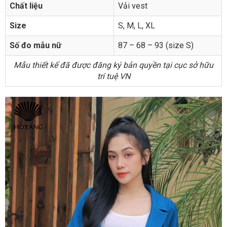
Chất liệu
Vải vest
Size
S, M, L, XL
Số đo mẫu nữ
87 – 68 – 93 (size S)
Mẫu thiết kế đã được đăng ký bản quyền tại cục sở hữu
trí tuệ VN