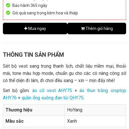
Bảo hành 365 ngày
Gói quà sang trọng kèm hoa và thiệp
Mua ngay
Thêm giỏ hàng
THÔNG TIN SẢN PHẨM
Sét bộ vest sang trọng thanh lịch, chất liệu mềm mại, thoải
mái, tone màu hợp mode, chuẩn gu cho các cô nàng công sở
có thể diện đi làm, đi chơi đều sang – xin – mịn đấy nhé!
Set bộ gồm:
áo cổ vest AHY75
+
áo thun trắng croptop
AHY76
+
quần ống suông đan túi QHY75
.
Thương hiệu
HoYang
Màu sắc
Xanh