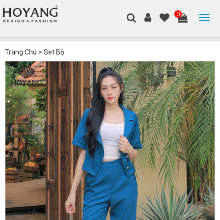
0
Trang Chủ
>
Set Bộ