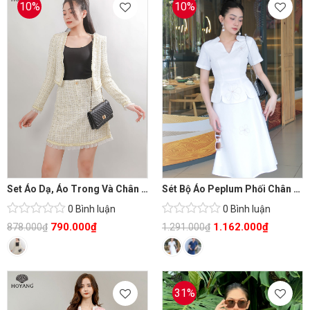
10%
10%
Set Áo Dạ, Áo Trong Và Chân Váy Cực Xinh
Sét Bộ Áo Peplum Phối Chân Váy Dài Chữ A
0 Bình luận
0 Bình luận
790.000
₫
1.162.000
₫
878.000
₫
1.291.000
₫
31%