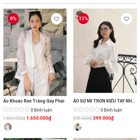
8%
33%
Áo Khoác Ren Trắng Qúy Phái
ÁO SƠ MI TRƠN KIỂU TAY NHÚN
0 Bình luận
0 Bình luận
1.650.000
₫
399.000
₫
1.800.000
₫
595.000
₫