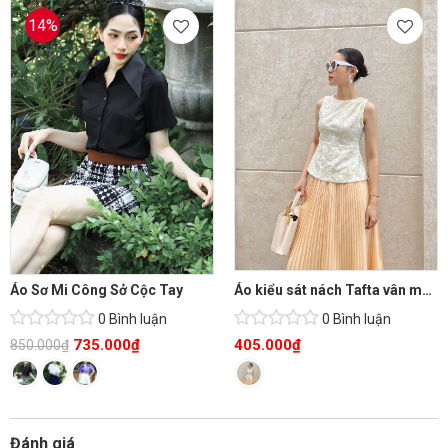
14%
Áo Sơ Mi Công Sở Cộc Tay
Áo kiểu sát nách Tafta vân mỏng thanh lịch
0 Bình luận
0 Bình luận
735.000
₫
405.000
₫
850.000
₫
Đánh giá