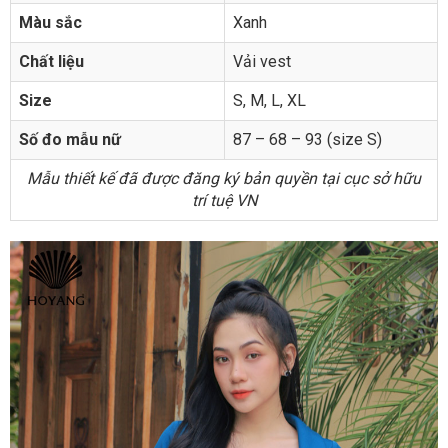
Màu sắc
Xanh
Chất liệu
Vải vest
Size
S, M, L, XL
Số đo mẫu nữ
87 – 68 – 93 (size S)
Mẫu thiết kế đã được đăng ký bản quyền tại cục sở hữu
trí tuệ VN