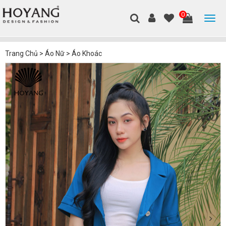
0
Trang Chủ
>
Áo Nữ
>
Áo Khoác